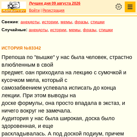
Лучшее дня 09 августа 2026
Войти
|
Регистрация
Свежие
:
анекдоты
,
истории
,
мемы
,
фразы
,
стишки
Случайные:
анекдоты
,
истории
,
мемы
,
фразы
,
стишки
ИСТОРИЯ №83342
Препоша по "вышке" у нас была человек, страстно
влюбленным в свой
предмет. оан приходила на лекцию с сумочкой и
кусочком мела, который с
самозабвением успевала исписать до конца
лекции. При этом выводы на
доске формулы, она просто впадала в экстаз, и
ничего вокруг не замечала.
Аудитория у нас была широкая, доска было
здоровенная, и еще
раскладывалась. А под доской подиум, причем