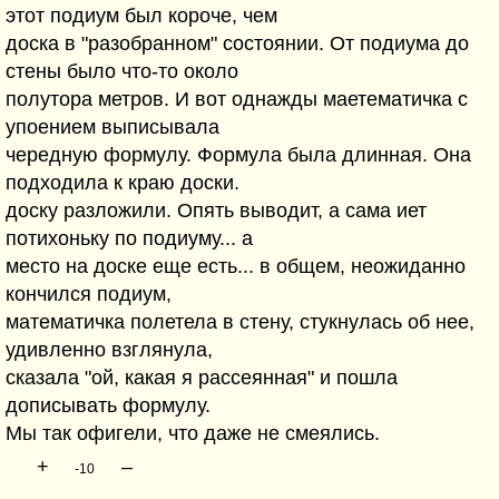
этот подиум был короче, чем
доска в "разобранном" состоянии. От подиума до
стены было что-то около
полутора метров. И вот однажды маетематичка с
упоением выписывала
чередную формулу. Формула была длинная. Она
подходила к краю доски.
доску разложили. Опять выводит, а сама иет
потихоньку по подиуму... а
место на доске еще есть... в общем, неожиданно
кончился подиум,
математичка полетела в стену, стукнулась об нее,
удивленно взглянула,
сказала "ой, какая я рассеянная" и пошла
дописывать формулу.
Мы так офигели, что даже не смеялись.
+
–
-10