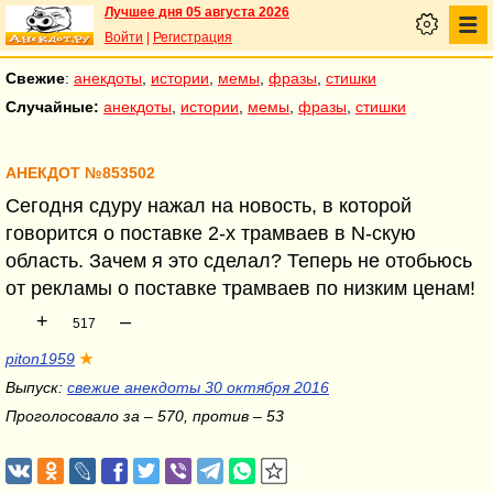
Лучшее дня 05 августа 2026
Войти
|
Регистрация
Свежие
:
анекдоты
,
истории
,
мемы
,
фразы
,
стишки
Случайные:
анекдоты
,
истории
,
мемы
,
фразы
,
стишки
АНЕКДОТ №853502
Сегодня сдуру нажал на новость, в которой
говорится о поставке 2-х трамваев в N-скую
область. Зачем я это сделал? Теперь не отобьюсь
от рекламы о поставке трамваев по низким ценам!
+
–
517
piton1959
★
Выпуск:
свежие анекдоты 30 октября 2016
Проголосовало за – 570, против – 53