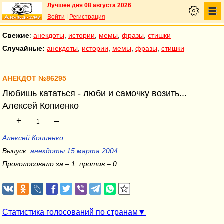
Лучшее дня 08 августа 2026
Войти
|
Регистрация
Свежие
:
анекдоты
,
истории
,
мемы
,
фразы
,
стишки
Случайные:
анекдоты
,
истории
,
мемы
,
фразы
,
стишки
АНЕКДОТ №86295
Любишь кататься - люби и самочку возить...
Алексей Копиенко
+
–
1
Алексей Копиенко
Выпуск:
анекдоты 15 марта 2004
Проголосовало за – 1, против – 0
Статистика голосований по странам