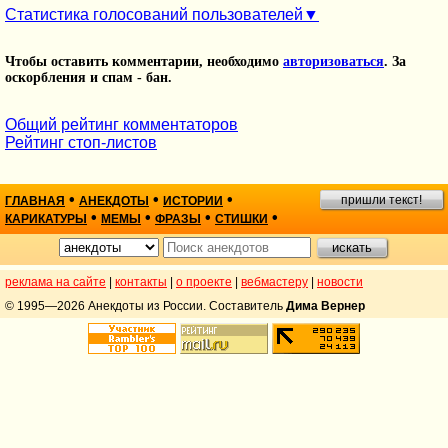
Статистика голосований пользователей
Чтобы оставить комментарии, необходимо
авторизоваться
. За
оскорбления и спам - бан.
Общий рейтинг комментаторов
Рейтинг стоп-листов
•
•
•
пришли текст!
ГЛАВНАЯ
АНЕКДОТЫ
ИСТОРИИ
•
•
•
•
КАРИКАТУРЫ
МЕМЫ
ФРАЗЫ
СТИШКИ
реклама на сайте
|
контакты
|
о проекте
|
вебмастеру
|
новости
© 1995—2026 Анекдоты из России. Составитель
Дима Вернер