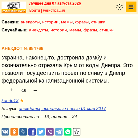
Лучшее дня 07 августа 2026
Войти
|
Регистрация
Свежие
:
анекдоты
,
истории
,
мемы
,
фразы
,
стишки
Случайные:
анекдоты
,
истории
,
мемы
,
фразы
,
стишки
АНЕКДОТ №884768
Украина, наконец-то, достроила дамбу и
окончательно отрезала Крым от воды Днепра. Это
позволит осуществить проект по сливу в Днепр
федеральной канализационной системы.
+
–
-16
konde13
★
Выпуск:
анекдоты, остальные новые 01 мая 2017
Проголосовало за – 18, против – 34