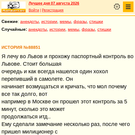
Лучшее дня 07 августа 2026
Войти
|
Регистрация
Свежие
:
анекдоты
,
истории
,
мемы
,
фразы
,
стишки
Случайные:
анекдоты
,
истории
,
мемы
,
фразы
,
стишки
ИСТОРИЯ №88851
Я лечу во Львов и прохожу паспортный контроль во
Львове. Стоит большая
очередь и как всегда нашелся один хохол
перепивший в самолете. Он
начинает возмущаться и кричать, что мол почему
все так долго, вот
например в Москве он прошел этот контроль за 5
минут, сколько это может
продолжаться итд..
Ему сделали замечание несколько раз, после чего
пришел милиционер с