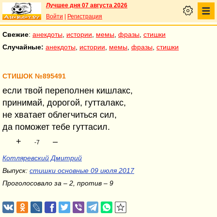
Лучшее дня 07 августа 2026
Войти
|
Регистрация
Свежие
:
анекдоты
,
истории
,
мемы
,
фразы
,
стишки
Случайные:
анекдоты
,
истории
,
мемы
,
фразы
,
стишки
СТИШОК №895491
если твой переполнен кишлакс,
принимай, дорогой, гутталакс,
не хватает облегчиться сил,
да поможет тебе гуттасил.
+
–
-7
Котляревский Дмитрий
Выпуск:
стишки основные 09 июля 2017
Проголосовало за – 2, против – 9