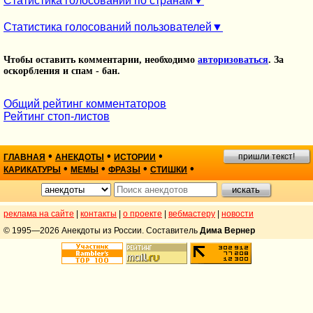
Статистика голосований по странам
Статистика голосований пользователей
Чтобы оставить комментарии, необходимо
авторизоваться
. За
оскорбления и спам - бан.
Общий рейтинг комментаторов
Рейтинг стоп-листов
•
•
•
пришли текст!
ГЛАВНАЯ
АНЕКДОТЫ
ИСТОРИИ
•
•
•
•
КАРИКАТУРЫ
МЕМЫ
ФРАЗЫ
СТИШКИ
реклама на сайте
|
контакты
|
о проекте
|
вебмастеру
|
новости
© 1995—2026 Анекдоты из России. Составитель
Дима Вернер