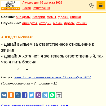
Лучшее дня 06 августа 2026
Войти
|
Регистрация
Свежие
:
анекдоты
,
истории
,
мемы
,
фразы
,
стишки
Случайные:
анекдоты
,
истории
,
мемы
,
фразы
,
стишки
АНЕКДОТ №906149
- Давай выпьем за ответственное отношение к
жизни!
- Давай! А хотя нет, я же теперь ответственный, так
что я пить бросил.
+
–
-4
Выпуск:
анекдоты, остальные новые 13 сентября 2017
Проголосовало за – 7, против – 11