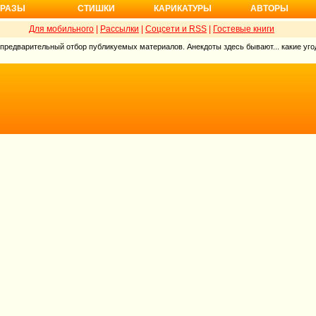
РАЗЫ
СТИШКИ
КАРИКАТУРЫ
АВТОРЫ
Для мобильного
|
Рассылки
|
Соцсети и RSS
|
Гостевые книги
 предварительный отбор публикуемых материалов. Анекдоты здесь бывают... какие угод