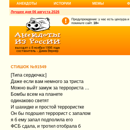
АНЕКДОТЫ
ИСТОРИИ
МЕМЫ
Ф
Лучшее дня 06 августа 2026
Предупреждение: у нас есть цензура и
покиньте сайт.
18+
СТИШОК №91549
[Типа сердючка:]
Даже если вам немного за триста
Можно выйт замуж за террориста …
Бомбы всем на планете
одинаково светят
И шахидке и простой террористке
Он бы подошел террорист с запалом
я б ему запал подполила его
ФСБ сдала, и тротил отобрала б