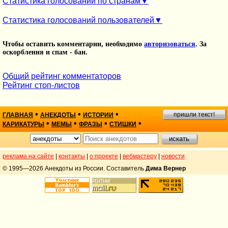
Статистика голосований по странам
Статистика голосований пользователей
Чтобы оставить комментарии, необходимо
авторизоваться
. За
оскорбления и спам - бан.
Общий рейтинг комментаторов
Рейтинг стоп-листов
•
•
•
пришли текст!
ГЛАВНАЯ
АНЕКДОТЫ
ИСТОРИИ
•
•
•
•
КАРИКАТУРЫ
МЕМЫ
ФРАЗЫ
СТИШКИ
реклама на сайте
|
контакты
|
о проекте
|
вебмастеру
|
новости
© 1995—2026 Анекдоты из России. Составитель
Дима Вернер