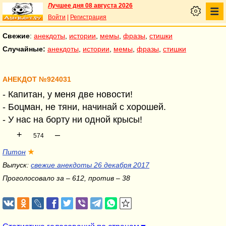
Лучшее дня 08 августа 2026
Войти
|
Регистрация
Свежие
:
анекдоты
,
истории
,
мемы
,
фразы
,
стишки
Случайные:
анекдоты
,
истории
,
мемы
,
фразы
,
стишки
АНЕКДОТ №924031
- Капитан, у меня две новости!
- Боцман, не тяни, начинай с хорошей.
- У нас на борту ни одной крысы!
+
–
574
Питон
★
Выпуск:
свежие анекдоты 26 декабря 2017
Проголосовало за – 612, против – 38