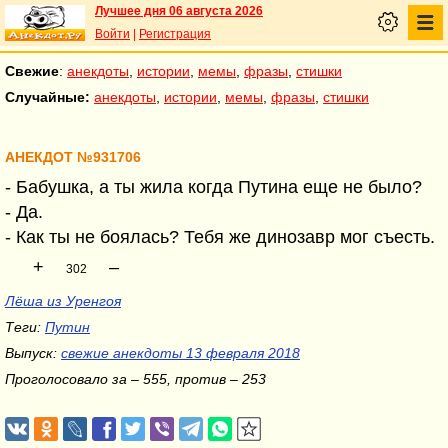
Лучшее дня 06 августа 2026
Войти
|
Регистрация
Свежие
:
анекдоты
,
истории
,
мемы
,
фразы
,
стишки
Случайные:
анекдоты
,
истории
,
мемы
,
фразы
,
стишки
АНЕКДОТ №931706
- Бабушка, а ты жила когда Путина еще не было?
- Да.
- Как ты не боялась? Тебя же динозавр мог съесть.
+
–
302
Лёша из Уренгоя
Теги:
Путин
Выпуск:
свежие анекдоты 13 февраля 2018
Проголосовало за – 555, против – 253