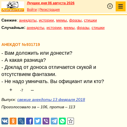
Лучшее дня 06 августа 2026
Войти
|
Регистрация
Свежие
:
анекдоты
,
истории
,
мемы
,
фразы
,
стишки
Случайные:
анекдоты
,
истории
,
мемы
,
фразы
,
стишки
АНЕКДОТ №931719
- Вам доложить или донести?
- А какая разница?
- Доклад от доноса отличается скукой и
отсутствием фантазии.
- Не надо умничать. Вы официант или кто?
+
–
-7
Выпуск:
свежие анекдоты 13 февраля 2018
Проголосовало за – 106, против – 113