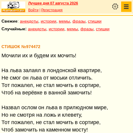
Лучшее дня 07 августа 2026
Войти
|
Регистрация
Свежие
:
анекдоты
,
истории
,
мемы
,
фразы
,
стишки
Случайные:
анекдоты
,
истории
,
мемы
,
фразы
,
стишки
СТИШОК №974472
Мочили их и будем их мочить!
На льва залаял в лондонской квартире,
Не смог он льва от моськи отличить.
Тот пожалел, не стал мочить в сортире,
Чтоб на верёвке в ванной замочить!
Назвал ослом он льва в прилюдном мире,
Но не смотря на ложь и клевету,
Тот пожалел, не стал мочить в сортире,
Чтоб замочить на каменном мосту!