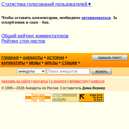
Статистика голосований пользователей
Чтобы оставить комментарии, необходимо
авторизоваться
. За
оскорбления и спам - бан.
Общий рейтинг комментаторов
Рейтинг стоп-листов
•
•
•
пришли текст!
ГЛАВНАЯ
АНЕКДОТЫ
ИСТОРИИ
•
•
•
•
КАРИКАТУРЫ
МЕМЫ
ФРАЗЫ
СТИШКИ
реклама на сайте
|
контакты
|
о проекте
|
вебмастеру
|
новости
© 1995—2026 Анекдоты из России. Составитель
Дима Вернер