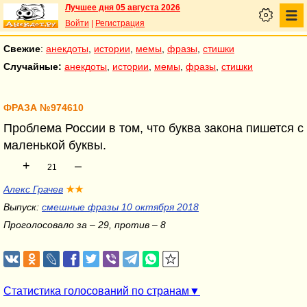
Лучшее дня 05 августа 2026
Войти
|
Регистрация
Свежие
:
анекдоты
,
истории
,
мемы
,
фразы
,
стишки
Случайные:
анекдоты
,
истории
,
мемы
,
фразы
,
стишки
ФРАЗА №974610
Проблема России в том, что буква закона пишется с
маленькой буквы.
+
–
21
Алекс Грачев
★★
Выпуск:
смешные фразы 10 октября 2018
Проголосовало за – 29, против – 8
Статистика голосований по странам