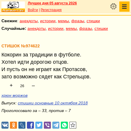
Лучшее дня 05 августа 2026
Войти
|
Регистрация
Свежие
:
анекдоты
,
истории
,
мемы
,
фразы
,
стишки
Случайные:
анекдоты
,
истории
,
мемы
,
фразы
,
стишки
СТИШОК №974622
Кокорин за традиции в футболе.
Хотел идти дорогою отцов.
И пусть он не играет как Протасов,
зато возможно сядет как Стрельцов.
+
–
26
хрюн моржов
Выпуск:
стишки основные 10 октября 2018
Проголосовало за – 33, против – 7