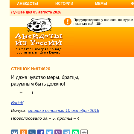
АНЕКДОТЫ
ИСТОРИИ
МЕМЫ
Ф
Лучшее дня 05 августа 2026
Предупреждение: у нас есть цензура и
покиньте сайт.
18+
СТИШОК №974626
И даже чувство меры, братцы,
разумным быть должно!
+
–
1
BorisV
Выпуск:
стишки основные 10 октября 2018
Проголосовало за – 5, против – 4