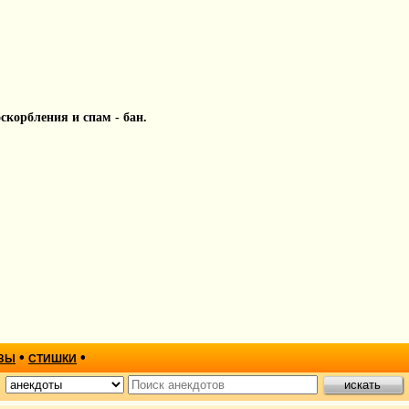
 оскорбления и спам - бан.
•
•
ЗЫ
СТИШКИ