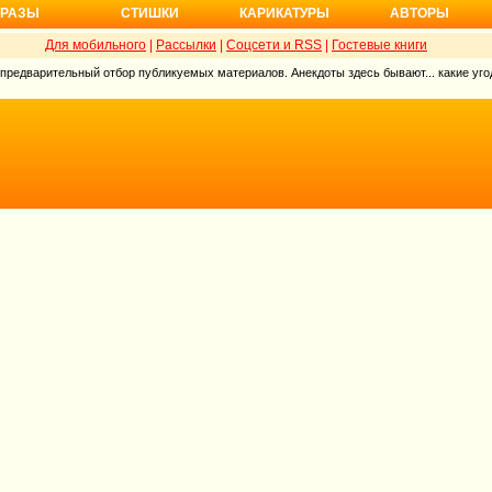
РАЗЫ
СТИШКИ
КАРИКАТУРЫ
АВТОРЫ
Для мобильного
|
Рассылки
|
Соцсети и RSS
|
Гостевые книги
 предварительный отбор публикуемых материалов. Анекдоты здесь бывают... какие угод