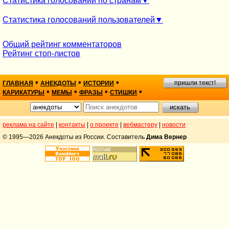
Статистика голосований по странам
Статистика голосований пользователей
Общий рейтинг комментаторов
Рейтинг стоп-листов
•
•
•
пришли текст!
ГЛАВНАЯ
АНЕКДОТЫ
ИСТОРИИ
•
•
•
•
КАРИКАТУРЫ
МЕМЫ
ФРАЗЫ
СТИШКИ
реклама на сайте
|
контакты
|
о проекте
|
вебмастеру
|
новости
© 1995—2026 Анекдоты из России. Составитель
Дима Вернер