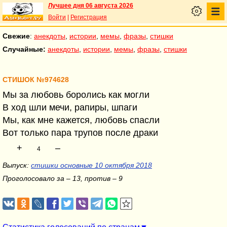
Лучшее дня 06 августа 2026
Войти
|
Регистрация
Свежие
:
анекдоты
,
истории
,
мемы
,
фразы
,
стишки
Случайные:
анекдоты
,
истории
,
мемы
,
фразы
,
стишки
СТИШОК №974628
Мы за любовь боролись как могли
В ход шли мечи, рапиры, шпаги
Мы, как мне кажется, любовь спасли
Вот только пара трупов после драки
+
–
4
Выпуск:
стишки основные 10 октября 2018
Проголосовало за – 13, против – 9