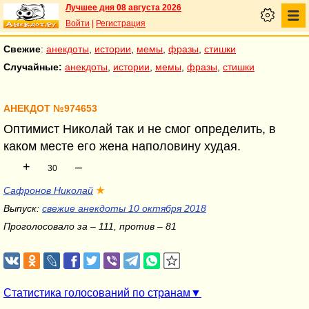
Лучшее дня 08 августа 2026
Войти
|
Регистрация
Свежие
:
анекдоты
,
истории
,
мемы
,
фразы
,
стишки
Случайные:
анекдоты
,
истории
,
мемы
,
фразы
,
стишки
АНЕКДОТ №974653
Оптимист Николай так и не смог определить, в
каком месте его жена наполовину худая.
+
–
30
Сафронов Николай
★
Выпуск:
свежие анекдоты 10 октября 2018
Проголосовало за – 111, против – 81
Статистика голосований по странам