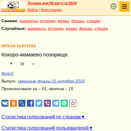
Лучшее дня 08 августа 2026
Войти
|
Регистрация
Свежие
:
анекдоты
,
истории
,
мемы
,
фразы
,
стишки
Случайные:
анекдоты
,
истории
,
мемы
,
фразы
,
стишки
ФРАЗА №974784
Кокоро-мамаево позорище.
+
–
36
BorisV
Выпуск:
смешные фразы 11 октября 2018
Проголосовало за – 51, против – 15
Статистика голосований по странам
Статистика голосований пользователей