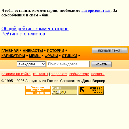
Чтобы оставить комментарии, необходимо
авторизоваться
. За
оскорбления и спам - бан.
Общий рейтинг комментаторов
Рейтинг стоп-листов
•
•
•
пришли текст!
ГЛАВНАЯ
АНЕКДОТЫ
ИСТОРИИ
•
•
•
•
КАРИКАТУРЫ
МЕМЫ
ФРАЗЫ
СТИШКИ
реклама на сайте
|
контакты
|
о проекте
|
вебмастеру
|
новости
© 1995—2026 Анекдоты из России. Составитель
Дима Вернер