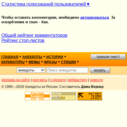
Статистика голосований пользователей
Чтобы оставить комментарии, необходимо
авторизоваться
. За
оскорбления и спам - бан.
Общий рейтинг комментаторов
Рейтинг стоп-листов
•
•
•
пришли текст!
ГЛАВНАЯ
АНЕКДОТЫ
ИСТОРИИ
•
•
•
•
КАРИКАТУРЫ
МЕМЫ
ФРАЗЫ
СТИШКИ
реклама на сайте
|
контакты
|
о проекте
|
вебмастеру
|
новости
© 1995—2026 Анекдоты из России. Составитель
Дима Вернер