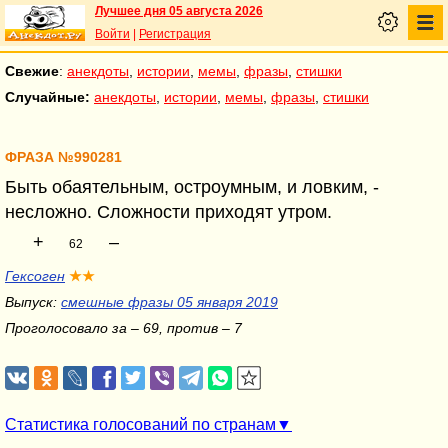
Лучшее дня 05 августа 2026
Войти
|
Регистрация
Свежие
:
анекдоты
,
истории
,
мемы
,
фразы
,
стишки
Случайные:
анекдоты
,
истории
,
мемы
,
фразы
,
стишки
ФРАЗА №990281
Быть обаятельным, остроумным, и ловким, -
несложно. Сложности приходят утром.
+
–
62
Гексоген
★★
Выпуск:
смешные фразы 05 января 2019
Проголосовало за – 69, против – 7
Статистика голосований по странам