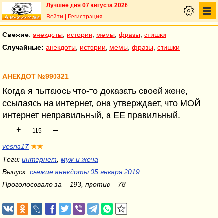
Лучшее дня 07 августа 2026
Войти
|
Регистрация
Свежие
:
анекдоты
,
истории
,
мемы
,
фразы
,
стишки
Случайные:
анекдоты
,
истории
,
мемы
,
фразы
,
стишки
АНЕКДОТ №990321
Когда я пытаюсь что-то доказать своей жене,
ссылаясь на интернет, она утверждает, что МОЙ
интернет неправильный, а ЕЕ правильный.
+
–
115
vesna17
★★
Теги:
интернет
,
муж и жена
Выпуск:
свежие анекдоты 05 января 2019
Проголосовало за – 193, против – 78