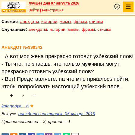
Лучшее дня 07 августа 2026
Войти
|
Регистрация
Свежие
:
анекдоты
,
истории
,
мемы
,
фразы
,
стишки
Случайные:
анекдоты
,
истории
,
мемы
,
фразы
,
стишки
АНЕКДОТ №990342
- А вот моя жена прекрасно готовит узбекский плов!
- Ты что, не знаешь, что только мужчины могут
прекрасно готовить узбекский плов?
- Вот! Представляете, на что мне пришлось пойти,
чтобы попробовать настоящий узбекский плов.
+
–
2
kategoriya__b
★
Выпуск:
анекдоты повторные 05 января 2019
Проголосовало за – 3, против – 1