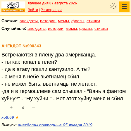
Лучшее дня 07 августа 2026
Войти
|
Регистрация
Свежие
:
анекдоты
,
истории
,
мемы
,
фразы
,
стишки
Случайные:
анекдоты
,
истории
,
мемы
,
фразы
,
стишки
АНЕКДОТ №990343
Встречаются в плену два американца.
- ты как попал в плен?
- да в атаку пошли кантузило. А ты?
- а меня в небе вьетнамец сбил.
- не может быть, вьетнамцы не летают.
-да я в гермошлеме сам слышал - "Вань я фантом
хуйну?" - "Ну хуйни." - Вот этот хуйну меня и сбил.
+
–
-4
kot069
★
Выпуск:
анекдоты повторные 05 января 2019