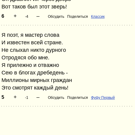
Вот таков был этот зверь!
+
–
6
-4
Обсудить
Поделиться
Классик
Я поэт, я мастер слова
И известен всей стране.
Не слыхал никто дурного
Отродяся обо мне.
Я прилежно и отважно
Сею в блогах дребедень -
Миллионы мирных граждан
Это смотрят каждый день!
+
–
5
-1
Обсудить
Поделиться
Фуфу Первый