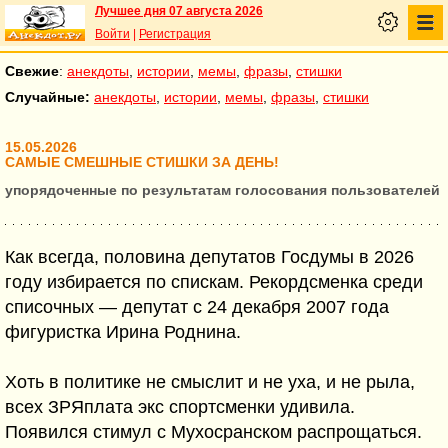
Лучшее дня 07 августа 2026
Войти
|
Регистрация
Свежие
:
анекдоты
,
истории
,
мемы
,
фразы
,
стишки
Случайные:
анекдоты
,
истории
,
мемы
,
фразы
,
стишки
15.05.2026
САМЫЕ СМЕШНЫЕ СТИШКИ ЗА ДЕНЬ!
упорядоченные по результатам голосования пользователей
Как всегда, половина депутатов Госдумы в 2026
году избирается по спискам. Рекордсменка среди
списочных — депутат с 24 декабря 2007 года
фигуристка Ирина Роднина.
Хоть в политике не смыслит и не уха, и не рыла,
всех ЗРЯплата экс спортсменки удивила.
Появился стимул с Мухосранском распрощаться.