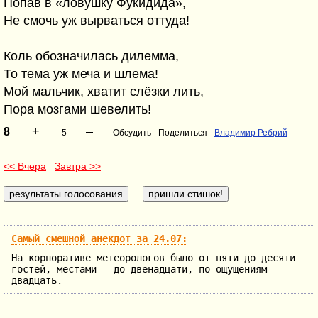
Попав в «ловушку Фукидида»,
Не смочь уж вырваться оттуда!
Коль обозначилась дилемма,
То тема уж меча и шлема!
Мой мальчик, хватит слёзки лить,
Пора мозгами шевелить!
+
–
8
-5
Обсудить
Поделиться
Владимир Ребрий
<< Вчера
Завтра >>
Самый смешной анекдот за 24.07:
На корпоративе метеорологов было от пяти до десяти
гостей, местами - до двенадцати, по ощущениям -
двадцать.