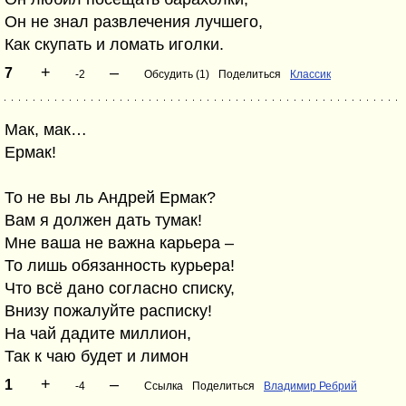
Он не знал развлечения лучшего,
Как скупать и ломать иголки.
+
–
7
-2
Обсудить (1)
Поделиться
Классик
Мак, мак…
Ермак!
То не вы ль Андрей Ермак?
Вам я должен дать тумак!
Мне ваша не важна карьера –
То лишь обязанность курьера!
Что всё дано согласно списку,
Внизу пожалуйте расписку!
На чай дадите миллион,
Так к чаю будет и лимон
+
–
1
-4
Ссылка
Поделиться
Владимир Ребрий