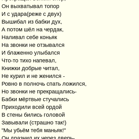
Он выхватывал топор
И с удара(реже с двух)
Вышибал из бабки дух,
А потом шёл на чердак,
Наливал себе коньяк
На звонки не отзывался
И блаженно улыбался
Что-то тихо напевал,
Книжки добрые читал,
Не курил и не женился -
Ровно в полночь спать ложился,
Но звонки не прекращались-
Бабки мёртвые стучались
Приходили всей ордой
В стены бились головой
Завывали (страшно так!)
"Мы убьём тебя маньяк!"
Он дразнил их через дверь-