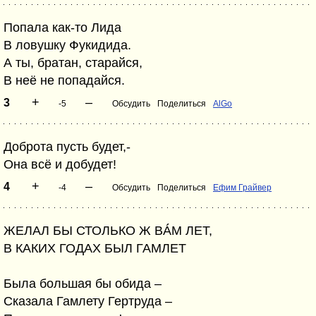
Попала как-то Лида
В ловушку Фукидида.
А ты, братан, старайся,
В неё не попадайся.
+
–
3
-5
Обсудить
Поделиться
AlGo
Доброта пусть будет,-
Она всё и добудет!
+
–
4
-4
Обсудить
Поделиться
Ефим Грайвер
ЖЕЛАЛ БЫ СТОЛЬКО Ж ВÁМ ЛЕТ,
В КАКИХ ГОДАХ БЫЛ ГАМЛЕТ
Была большая бы обида –
Сказала Гамлету Гертруда –