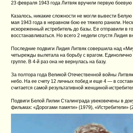
23 февраля 1943 года Литвяк вручили первую боевую
Казалось, никакие сложности не могли вывести Белую
мая 1943 года в неравном бою ее тяжело ранили. Несм
искореженный истребитель до базы. Ее отправили в г
восстанавливаться. Но всего 2 недели спустя Лидия в
Последние подвиги Лидия Литвяк совершила над «Миус
четырежды вылетала на борьбу с врагом. Единолично 
группе. В 4-й раз она не вернулась на базу.
За полтора года Великой Отечественной войны Литвя
небо. На ее счету 12 личных побед и еще 4 — в соста
считается самой результативной женщиной-истребите
Подвиги Белой Лилии Сталинграда увековечены в до
фильмах: «Дорогами памяти» (1979), «Истребители» (2