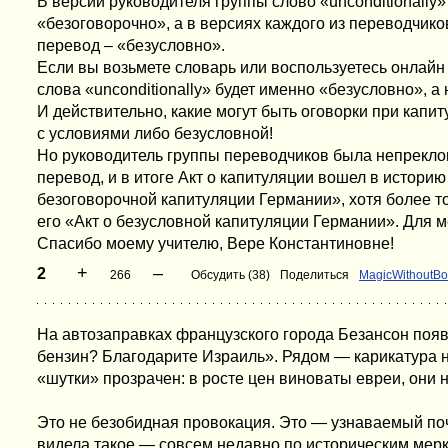
В версии руководителя группы слово «unconditionally
«безоговорочно», а в версиях каждого из переводчик
перевод – «безусловно».
Если вы возьмете словарь или воспользуетесь онлай
слова «unconditionally» будет именно «безусловно», а
И действительно, какие могут быть оговорки при капи
с условиями либо безусловной!
Но руководитель группы переводчиков была непрекло
перевод, и в итоге Акт о капитуляции вошел в историю 
безоговорочной капитуляции Германии», хотя более 
его «Акт о безусловной капитуляции Германии». Для м
Спасибо моему учителю, Вере Константиновне!
+
–
2
266
Обсудить (38)
Поделиться
MagicWithoutBo
На автозаправках французского города Безансон появ
бензин? Благодарите Израиль». Рядом — карикатура 
«шутки» прозрачен: в росте цен виноваты евреи, они
Это не безобидная провокация. Это — узнаваемый поч
видела такое — совсем недавно по историческим мер