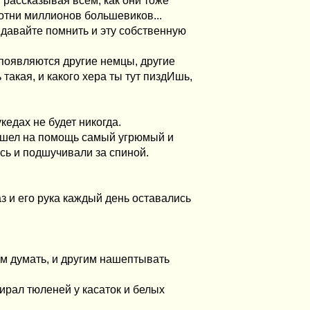
 рассказывая всем, как они тоже
сотни миллионов большевиков...
- давайте помнить и эту собственную
 появляются другие немцы, другие
такая, и какого хера ты тут пиздИшь,
кедах не будет никогда.
ишел на помощь самый угрюмый и
сь и подшучивали за спиной.
лаз и его рука каждый день оставались
сам думать, и другим нашептывать
бирал тюленей у касаток и белых