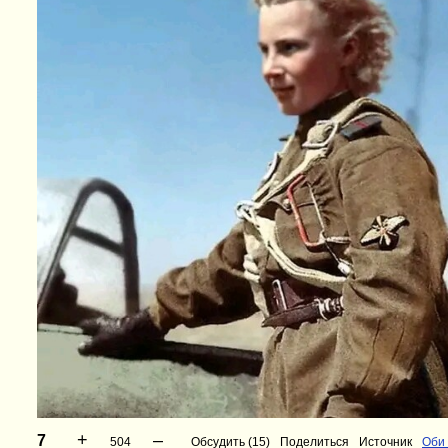
+
–
7
504
Обсудить (15)
Поделиться
Источник
Оби