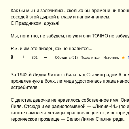
Как бы мы ни залечились, сколько бы времени ни прош
соседей этой дыркой в глазу и напоминанием.
С Праздником, друзья!
Мы, понятно, не забудем, но уж и они ТОЧНО не забуду
P.S. и им это пиздец как не нравится...
+
–
9
301
Обсудить (51)
Поделиться
Источник
🔥
За 1942-й Лидия Литвяк сбила над Сталинградом 6 не
проявленную в боях, летчица удостоилась права нанос
истребителя.
С детства девочке не нравилось собственное имя. Она
Лиля. Отсюда и ее радиопозывной — «Лилия-44» (по 
капоте самолета летчицы «расцвел» цветок, и вскоре 
героическое прозвище — Белая Лилия Сталинграда.