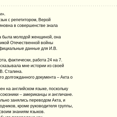
и».
 язык с репетитором, Верой
иновна в совершенстве знала
на была молодой женщиной, она
ликой Отечественной войны
официальные данные для И.В.
та, фактически, работа 24 на 7.
сказывала мне истории из своей
В. Сталина.
о долгожданного документа – Акта о
лен на английском языке, поскольку
 союзники – американцы и англичане.
ельно занялись переводом Акта, и
одчиков, кроме руководителя группы,
 своим знаниям языков.