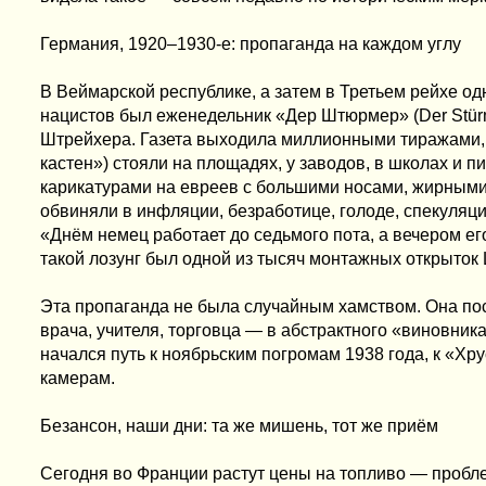
Германия, 1920–1930-е: пропаганда на каждом углу
В Веймарской республике, а затем в Третьем рейхе о
нацистов был еженедельник «Дер Штюрмер» (Der Stür
Штрейхера. Газета выходила миллионными тиражами,
кастен») стояли на площадях, у заводов, в школах и 
карикатурами на евреев с большими носами, жирным
обвиняли в инфляции, безработице, голоде, спекуляци
«Днём немец работает до седьмого пота, а вечером ег
такой лозунг был одной из тысяч монтажных открыток
Эта пропаганда не была случайным хамством. Она п
врача, учителя, торговца — в абстрактного «виновника
начался путь к ноябрьским погромам 1938 года, к «Хру
камерам.
Безансон, наши дни: та же мишень, тот же приём
Сегодня во Франции растут цены на топливо — пробл