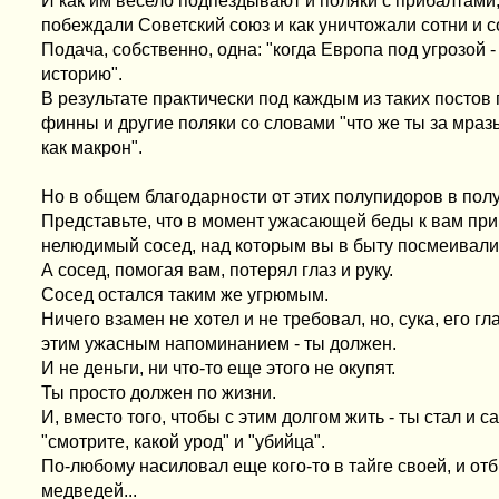
И как им весело подпёздывают и поляки с прибалтами,
побеждали Советский союз и как уничтожали сотни и 
Подача, собственно, одна: "когда Европа под угрозой 
историю".
В результате практически под каждым из таких постов
финны и другие поляки со словами "что же ты за мразь 
как макрон".
Но в общем благодарности от этих полупидоров в полу
Представьте, что в момент ужасающей беды к вам пр
нелюдимый сосед, над которым вы в быту посмеивали
А сосед, помогая вам, потерял глаз и руку.
Сосед остался таким же угрюмым.
Ничего взамен не хотел и не требовал, но, сука, его г
этим ужасным напоминанием - ты должен.
И не деньги, ни что-то еще этого не окупят.
Ты просто должен по жизни.
И, вместо того, чтобы с этим долгом жить - ты стал и 
"смотрите, какой урод" и "убийца".
По-любому насиловал еще кого-то в тайге своей, и от
медведей...