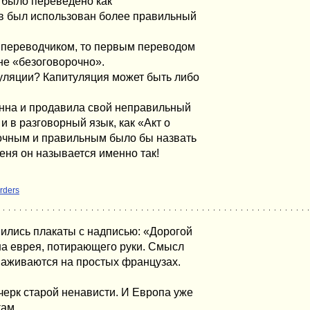
» было переведено как
ов был использован более правильный
н переводчиком, то первым переводом
 не «безоговорочно».
туляции? Капитуляция может быть либо
нна и продавила свой неправильный
и в разговорный язык, как «Акт о
точным и правильным было бы назвать
еня он называется именно так!
rders
ились плакаты с надписью: «Дорогой
на еврея, потирающего руки. Смысл
 наживаются на простых французах.
ерк старой ненависти. И Европа уже
кам.