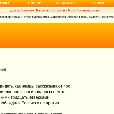
РАЗЫ
СТИШКИ
КАРИКАТУРЫ
АВТОРЫ
Для мобильного
|
Рассылки
|
Соцсети и RSS
|
Гостевые книги
 предварительный отбор публикуемых материалов. Анекдоты здесь бывают... какие угод
лей
увидеть, как немцы рассказывают про
 миллионов изнасилованных немок,
кими тридцатьчетверками...
 побеждали Россию и не против