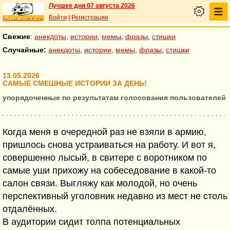
Лучшее дня 07 августа 2026
Войти
|
Регистрация
Свежие
:
анекдоты
,
истории
,
мемы
,
фразы
,
стишки
Случайные:
анекдоты
,
истории
,
мемы
,
фразы
,
стишки
13.05.2026
САМЫЕ СМЕШНЫЕ ИСТОРИИ ЗА ДЕНЬ!
упорядоченные по результатам голосования пользователей
Когда меня в очередной раз не взяли в армию,
пришлось снова устраиваться на работу. И вот я,
совершенно лысый, в свитере с воротником по
самые уши прихожу на собеседование в какой-то
салон связи. Выгляжу как молодой, но очень
перспективный уголовник недавно из мест не столь
отдалённых.
В аудитории сидит толпа потенциальных