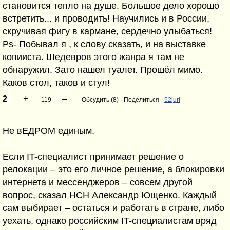
становится тепло на душе. Большое дело хорошо
встретить... и проводить! Научились и в России,
скручивая фигу в кармане, сердечно улыбаться!
Ps- Побывал я , к слову сказать, и на выставке
копииста. Шедевров этого жанра я там не
обнаружил. Зато нашел туалет. Прошёл мимо.
Каков стол, таков и стул!
+
–
2
-119
Обсудить (8)
Поделиться
52juri
Не вЕДРОМ единым.
Если IT-специалист принимает решение о
релокации – это его личное решение, а блокировки
интернета и мессенджеров – совсем другой
вопрос, сказал НСН Александр Ющенко. Каждый
сам выбирает – остаться и работать в стране, либо
уехать, однако российским IT-специалистам вряд