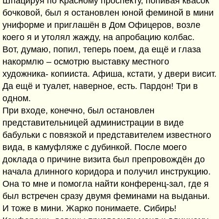
Шпацируя по Красному проспекту, попивая квасок
бочковой, был я остановлен юной феминой в мини
униформе и приглашён в Дом Офицеров, возле
коего я и утолял жажду, на апробацию колбас.
Вот, думаю, попил, теперь поем, да ещё и глаза
накормлю – осмотрю выставку местного
художника- копииста. Афиша, кстати, у двери висит.
Да ещё и туалет, наверное, есть. Пардон! Три в
одном.
При входе, конечно, был остановлен
представительницей администрации в виде
бабульки с повязкой и представителем известного
вида, в камуфляже с дубинкой. После моего
доклада о причине визита был препровождён до
начала длинного коридора и получил инструкцию.
Она то мне и помогла найти конференц-зал, где я
был встречен сразу двумя феминами на выданьи.
И тоже в мини. Жарко понимаете. Сибирь!