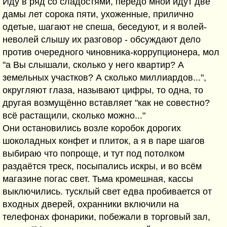
Иду в ряд со сладостями, передо мной идут две
дамы лет сорока пяти, ухоженные, прилично
одетые, шагают не спеша, беседуют, и я волей-
неволей слышу их разговор - обсуждают дело
против очередного чиновника-коррупционера, мол
"а Вы слышали, сколько у него квартир? А
земельных участков? А сколько миллиардов...",
округляют глаза, называют цифры, то одна, то
другая возмущённо вставляет "как не совестно?
всё растащили, сколько можно..."
Они остановились возле коробок дорогих
шоколадных конфет и плиток, а я в паре шагов
выбираю что попроще, и тут под потолком
раздаётся треск, посыпались искры, и во всём
магазине погас свет. Тьма кромешная, кассы
выключились. тусклый свет едва пробивается от
входных дверей, охранники включили на
телефонах фонарики, побежали в торговый зал,