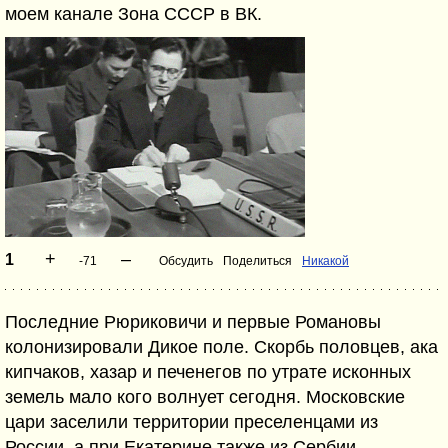
моем канале Зона СССР в ВК.
+
–
1
-71
Обсудить
Поделиться
Никакой
Последние Рюриковичи и первые Романовы
колонизировали Дикое поле. Скорбь половцев, ака
кипчаков, хазар и печенегов по утрате исконных
земель мало кого волнует сегодня. Московские
цари заселили территории преселенцами из
России, а при Екатерине также из Сербии,