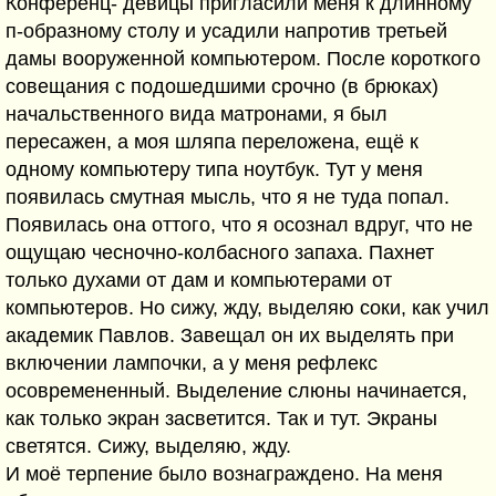
Конференц- девицы пригласили меня к длинному
п-образному столу и усадили напротив третьей
дамы вооруженной компьютером. После короткого
совещания с подошедшими срочно (в брюках)
начальственного вида матронами, я был
пересажен, а моя шляпа переложена, ещё к
одному компьютеру типа ноутбук. Тут у меня
появилась смутная мысль, что я не туда попал.
Появилась она оттого, что я осознал вдруг, что не
ощущаю чесночно-колбасного запаха. Пахнет
только духами от дам и компьютерами от
компьютеров. Но сижу, жду, выделяю соки, как учил
академик Павлов. Завещал он их выделять при
включении лампочки, а у меня рефлекс
осовремененный. Выделение слюны начинается,
как только экран засветится. Так и тут. Экраны
светятся. Сижу, выделяю, жду.
И моё терпение было вознаграждено. На меня