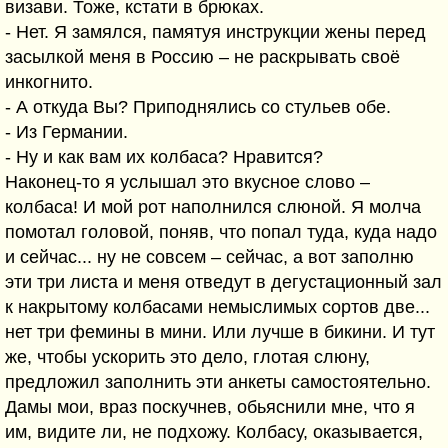
визави. Тоже, кстати в брюках.
- Нет. Я замялся, памятуя инструкции жены перед
засылкой меня в Россию – не раскрывать своё
инкогнито.
- А откуда Вы? Приподнялись со стульев обе.
- Из Германии.
- Ну и как вам их колбаса? Нравится?
Наконец-то я услышал это вкусное слово –
колбаса! И мой рот наполнился слюной. Я молча
помотал головой, поняв, что попал туда, куда надо
и сейчас... ну не совсем – сейчас, а вот заполню
эти три листа и меня отведут в дегустационный зал
к накрытому колбасами немыслимых сортов две...
нет три фемины в мини. Или лучше в бикини. И тут
же, чтобы ускорить это дело, глотая слюну,
предложил заполнить эти анкеты самостоятельно.
Дамы мои, враз поскучнев, обьяснили мне, что я
им, видите ли, не подхожу. Колбасу, оказывается,