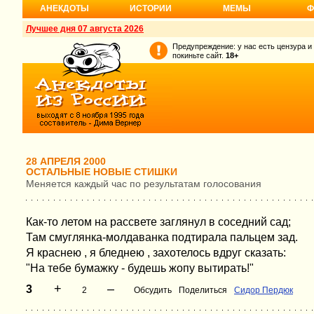
АНЕКДОТЫ
ИСТОРИИ
МЕМЫ
Ф
Лучшее дня 07 августа 2026
Предупреждение: у нас есть цензура и
покиньте сайт.
18+
28 АПРЕЛЯ 2000
ОСТАЛЬНЫЕ НОВЫЕ СТИШКИ
Меняется каждый час по результатам голосования
Как-то летом на рассвете заглянул в соседний сад;
Там смуглянка-молдаванка подтирала пальцем зад.
Я краснею , я бледнею , захотелось вдруг сказать:
"На тебе бумажку - будешь жопу вытирать!"
+
–
3
2
Обсудить
Поделиться
Сидор Пердюк