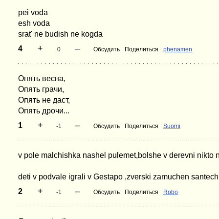
pei voda
esh voda
srat' ne budish ne kogda
+
–
4
0
Обсудить
Поделиться
phenamen
Опять весна,
Опять грачи,
Опять не даст,
Опять дрочи...
+
–
1
-1
Обсудить
Поделиться
Suomi
v pole malchishka nashel pulemet,bolshe v derevni nikto ne
deti v podvale igrali v Gestapo ,zverski zamuchen santech
+
–
2
-1
Обсудить
Поделиться
Robo