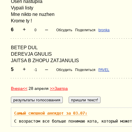
Osen nastupila
Vypali listy
Mne nikto ne nuzhen
Krome ty !
+
–
6
0
Обсудить
Поделиться
bronka
BETEP DUL
DEREVJA GNULIS
JAITSA B ZHOPU ZATJANULIS
+
–
5
-1
Обсудить
Поделиться
PAVEL
Вчера<<
28 апреля
>>Завтра
Самый смешной анекдот за 03.07:
С возрастом все больше понимаю кота, который может