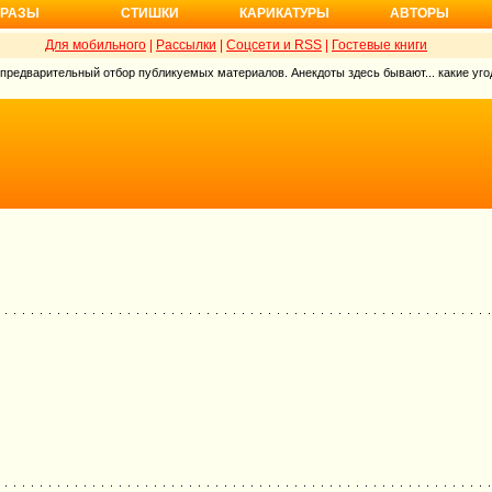
РАЗЫ
СТИШКИ
КАРИКАТУРЫ
АВТОРЫ
Для мобильного
|
Рассылки
|
Соцсети и RSS
|
Гостевые книги
 предварительный отбор публикуемых материалов. Анекдоты здесь бывают... какие угод