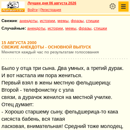
Лучшее дня 06 августа 2026
Войти
|
Регистрация
Свежие
:
анекдоты
,
истории
,
мемы
,
фразы
,
стишки
Случайные:
анекдоты
,
истории
,
мемы
,
фразы
,
стишки
15 АВГУСТА 2000
СВЕЖИЕ АНЕКДОТЫ - ОСНОВНОЙ ВЫПУСК
Меняется каждый час по результатам голосования
Было у отца три сына. Два умных, а третий дурак.
И вот настала им пора жениться.
Первый взял в жены местную фельдшерицу.
Второй - телефонистку с узла
связи, а дурачок женился на местной училке.
Отец думает:
- Хорошо старшему сыну, фельдшерица-то кака
сисяста бабень, вся такая
ласковая, внимательная! Средний тоже молодец,