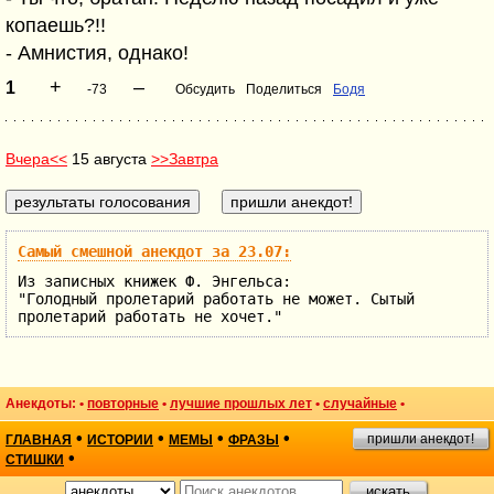
копаешь?!!
- Амнистия, однако!
+
–
1
-73
Обсудить
Поделиться
Бодя
Вчера<<
15 августа
>>Завтра
Самый смешной анекдот за 23.07:
Из записных книжек Ф. Энгельса:
"Голодный пролетарий работать не может. Сытый
пролетарий работать не хочет."
Анекдоты: •
повторные
•
лучшие прошлых лет
•
случайные
•
•
•
•
•
пришли анекдот!
ГЛАВНАЯ
ИСТОРИИ
МЕМЫ
ФРАЗЫ
•
СТИШКИ