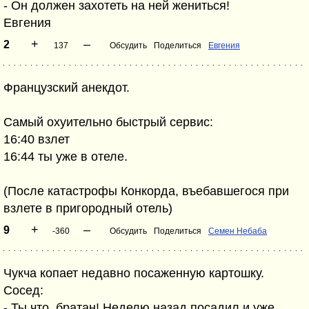
- Он должен захотеть на ней жениться!
Евгения
+
–
2
137
Обсудить
Поделиться
Евгения
Французский анекдот.
Самый охуительно быстрый сервис:
16:40 взлет
16:44 ты уже в отеле.
(После катастрофы Конкорда, въебавшегося при
взлете в пригородный отель)
+
–
9
-360
Обсудить
Поделиться
Семен Небаба
Чукча копает недавно посаженную картошку.
Сосед:
- Ты что, братан! Неделю назад посадил и уже