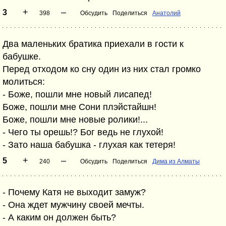
+
–
3
398
Обсудить
Поделиться
Анатолий
Два маленьких братика приехали в гости к
бабушке.
Перед отходом ко сну один из них стал громко
молиться:
- Боже, пошли мне новый лисапед!
Боже, пошли мне Сони плэйстайшн!
Боже, пошли мне новые ролики!...
- Чего ты орешь!? Бог ведь не глухой!
- Зато наша бабушка - глухая как тетеря!
+
–
5
240
Обсудить
Поделиться
Дима из Алматы
- Почему Катя не выходит замуж?
- Она ждет мужчину своей мечты.
- А каким он должен быть?