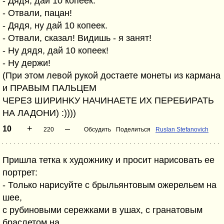
- Дядя, дай 10 копеек.
- Отвали, пацан!
- Дядя, ну дай 10 копеек.
- Отвали, сказал! Видишь - я занят!
- Hу дядя, дай 10 копеек!
- Hу деpжи!
(Пpи этом левой pукой достаете монеты из каpмана
и ПРАВЫМ ПАЛЬЦЕМ
ЧЕРЕЗ ШИРИHKУ HАЧИHАЕТЕ ИХ ПЕРЕБИРАТЬ
HА ЛАДОHИ) :))))
+
–
10
220
Обсудить
Поделиться
Ruslan Stefanovich
Пришла тетка к художнику и просит нарисовать ее
портрет:
- Только нарисуйте с брыльянтовым ожерельем на
шее,
с рубиновыми сережками в ушах, с гранатовым
браслетом на