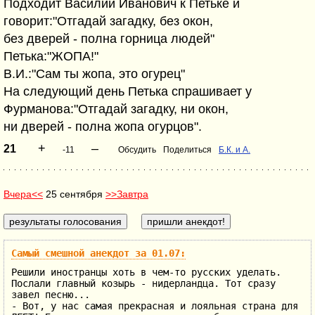
Подходит Василий Иванович к Петьке и
говорит:"Отгадай загадку, без окон,
без дверей - полна горница людей"
Петька:"ЖОПА!"
В.И.:"Сам ты жопа, это огурец"
На следующий день Петька спрашивает у
Фурманова:"Отгадай загадку, ни окон,
ни дверей - полна жопа огурцов".
+
–
21
-11
Обсудить
Поделиться
Б.К. и А.
Вчера<<
25 сентября
>>Завтра
Самый смешной анекдот за 01.07:
Решили иностранцы хоть в чем-то русских уделать.
Послали главный козырь - нидерландца. Тот сразу
завел песню...
- Вот, у нас самая прекрасная и лояльная страна для