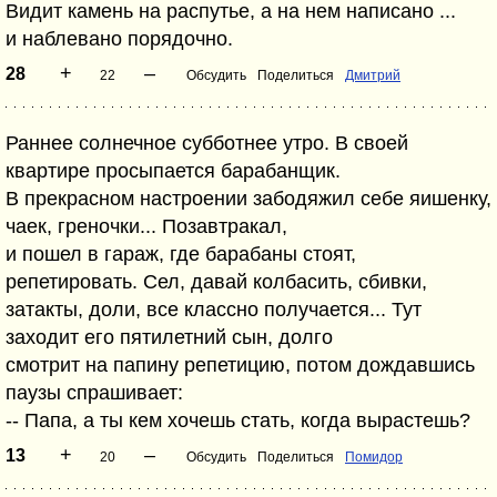
Видит камень на распутье, а на нем написано ...
и наблевано порядочно.
+
–
28
22
Обсудить
Поделиться
Дмитрий
Раннее солнечное субботнее утро. В своей
квартире просыпается барабанщик.
В прекрасном настроении забодяжил себе яишенку,
чаек, греночки... Позавтракал,
и пошел в гараж, где барабаны стоят,
репетировать. Сел, давай колбасить, сбивки,
затакты, доли, все классно получается... Тут
заходит его пятилетний сын, долго
смотрит на папину репетицию, потом дождавшись
паузы спрашивает:
-- Папа, а ты кем хочешь стать, когда вырастешь?
+
–
13
20
Обсудить
Поделиться
Помидор