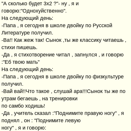
"А сколько будет 3х2 ?"- ну , я и
говорю:"Однохуйственно".
На следующий день:
-Папа , я сегодня в школе двойку по Русской
Литературе получил.
-Ва!! Как жеж так! Сынок ,ты же классику читаешь ,
стихи пишешь.
-Да , я стихотворение читал , запнулся , и говорю
:"Еб твою мать"
На следующий день:
-Папа , я сегодня в школе двойку по физкультуре
получил.
-Вай вай!!Что такое , слушай ара!!!Сынок ты же по
утрам бегаешь , на тренировки
по самбо ходишь!
-Да , учитель сказал :"Поднимите правую ногу" , я
поднял , он : "Поднимите левую
ногу" , я и говорю: