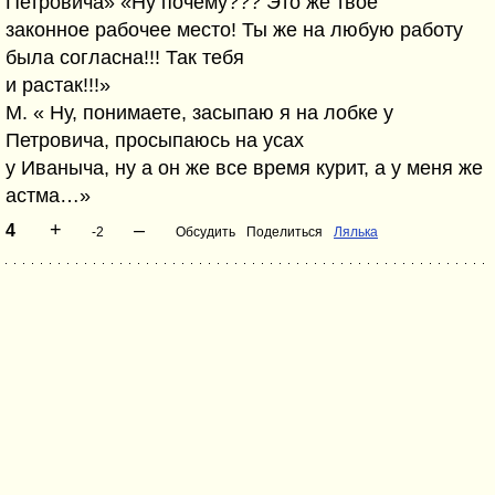
Петровича» «Ну почему??? Это же твое
законное рабочее место! Ты же на любую работу
была согласна!!! Так тебя
и растак!!!»
М. « Ну, понимаете, засыпаю я на лобке у
Петровича, просыпаюсь на усах
у Иваныча, ну а он же все время курит, а у меня же
астма…»
+
–
4
-2
Обсудить
Поделиться
Лялька