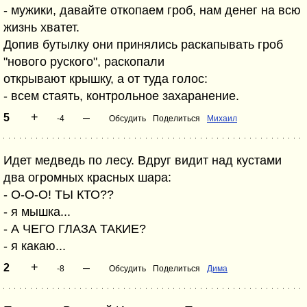
- мужики, давайте откопаем гроб, нам денег на всю
жизнь хватет.
Допив бутылку они принялись раскапывать гроб
"нового руского", раскопали
открывают крышку, а от туда голос:
- всем стаять, контрольное захаранение.
+
–
5
-4
Обсудить
Поделиться
Михаил
Идет медведь по лесу. Вдруг видит над кустами
два огромных красных шара:
- О-О-О! ТЫ КТО??
- я мышка...
- А ЧЕГО ГЛАЗА ТАКИЕ?
- я какаю...
+
–
2
-8
Обсудить
Поделиться
Дима