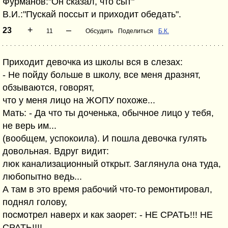
Фурманов:"Он сказал, что сыт"
В.И.:"Пускай поссыт и приходит обедать".
+
–
23
11
Обсудить
Поделиться
Б.К.
Приходит девочка из школы вся в слезах:
- Не пойду больше в школу, все меня дразнят,
обзываются, говорят,
что у меня лицо на ЖОПУ похоже...
Мать: - Да что ты доченька, обычное лицо у тебя,
не верь им...
(вообщем, успокоила). И пошла девочка гулять
довольная. Вдруг видит:
люк канализационный открыт. Заглянула она туда,
любопытно ведь...
А там в это время рабочий что-то ремонтировал,
поднял голову,
посмотрел наверх и как заорет: - НЕ СРАТЬ!!! НЕ
СРАТЬ!!!!