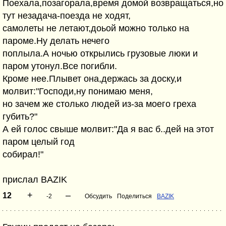
Поехала,позагорала,время домой возвращаться,но
тут незадача-поезда не ходят,
самолеты не летают,доьой можно только на
пароме.Ну делать нечего
поплыла.А ночью открылись грузовые люки и
паром утонул.Все погибли.
Кроме нее.Плывет она,держась за доску,и
молвит:"Господи,ну понимаю меня,
но зачем же столько людей из-за моего греха
губить?"
А ей голос свыше молвит:"Да я вас б..дей на этот
паром целый год
собирал!"
прислал BAZIK
+
–
12
-2
Обсудить
Поделиться
BAZIK