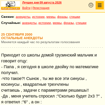
Лучшее дня 09 августа 2026
Войти
|
Регистрация
Свежие
:
анекдоты
,
истории
,
мемы
,
фразы
,
стишки
Случайные:
анекдоты
,
истории
,
мемы
,
фразы
,
стишки
25 СЕНТЯБРЯ 2000
ОСТАЛЬНЫЕ АНЕКДОТЫ
Меняется каждый час по результатам голосования
Приходит со школы домой грузинский мальчик и
говорит отцу:
- Папа , я сегодня в школе двойку по математике
получил.
-Что такое?! Сынок , ты же все эти синусы ,
косинусы , квадратные трехчлены
считаешь , задачи с параметрами решаешь!!
-Да , меня учитель спросил :"Сколько будет 2х3 ?" ,
я ответил :"6" , а он :