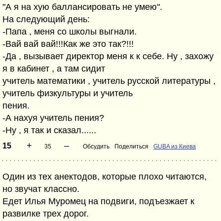
"А я на хую баллансировать не умею".
На следующий день:
-Папа , меня со школы выгнали.
-Вай вай вай!!!Как же это так?!!!
-Да , вызывает директор меня к к себе. Ну , захожу
я в кабинет , а там сидит
учитель математики , учитель русской литературы ,
учитель физкультуры и учитель
пения.
-А нахуя учитель пения?
-Ну , я так и сказал......
+
–
15
35
Обсудить
Поделиться
GUBA из Киева
Один из тех анектодов, которые плохо читаются,
но звучат классно.
Едет Илья Муромец на подвиги, подъезжает к
развилке трех дорог.