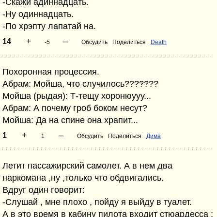
-Скажи адиннадцать.
-Ну одиннадцать.
-По хрэпту лапатай на.
+
–
14
-5
Обсудить
Поделиться
Death
Похоронная процессия.
Абрам: Мойша, что случилось???????
Мойша (рыдая): Т-тещу хоронюууу...
Абрам: А почему гроб боком несут?
Мойша: Да на спине она храпит...
+
–
1
1
Обсудить
Поделиться
Дима
Летит пассажирский самолет. А в нем два
наркомана ,ну ,только что обдвигались.
Вдруг один говорит:
-Слушай , мне плохо , пойду я выйду в туалет.
А в это время в кабину пилота входит стюардесса :