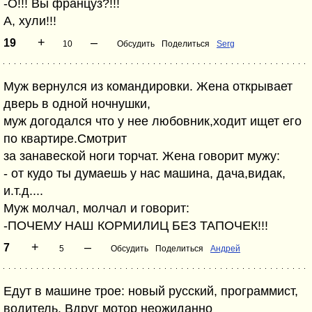
-О!!! Вы француз?!!!
А, хули!!!
+
–
19
10
Обсудить
Поделиться
Serg
Муж вернулся из командировки. Жена открывает
дверь в одной ночнушки,
муж догодался что у нее любовник,ходит ищет его
по квартире.Смотрит
за занавеской ноги торчат. Жена говорит мужу:
- от кудо ты думаешь у нас машина, дача,видак,
и.т.д....
Муж молчал, молчал и говорит:
-ПОЧЕМУ НАШ КОРМИЛИЦ БЕЗ ТАПОЧЕК!!!
+
–
7
5
Обсудить
Поделиться
Андрей
Едут в машине трое: новый русский, программист,
водитель. Вдруг мотор неожиданно