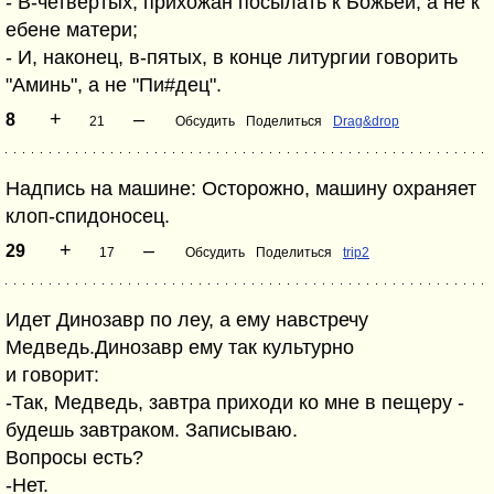
- В-четвертых, прихожан посылать к Божьей, а не к
ебене матери;
- И, наконец, в-пятых, в конце литургии говорить
"Аминь", а не "Пи#дец".
+
–
8
21
Обсудить
Поделиться
Drag&drop
Надпись на машине: Осторожно, машину охраняет
клоп-спидоносец.
+
–
29
17
Обсудить
Поделиться
trip2
Идет Динозавр по леу, а ему навстречу
Медведь.Динозавр ему так культурно
и говорит:
-Так, Медведь, завтра приходи ко мне в пещеру -
будешь завтраком. Записываю.
Вопросы есть?
-Нет.