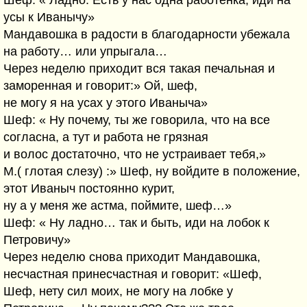
Шеф: « Ладно. Есть у нас одна работенка, иди на
усы к Иванычу»
Мандавошка в радости в благодарности убежала
на работу… или упрыгала…
Через неделю приходит вся такая печальная и
заморенная и говорит:» Ой, шеф,
не могу я на усах у этого Иваныча»
Шеф: « Ну почему, ты же говорила, что на все
согласна, а тут и работа не грязная
и волос достаточно, что не устраивает тебя,»
М.( глотая слезу) :» Шеф, ну войдите в положение,
этот Иваныч постоянно курит,
ну а у меня же астма, поймите, шеф…»
Шеф: « Ну ладно… так и быть, иди на лобок к
Петровичу»
Через неделю снова приходит Мандавошка,
несчастная принесчастная и говорит: «Шеф,
Шеф, нету сил моих, не могу на лобке у