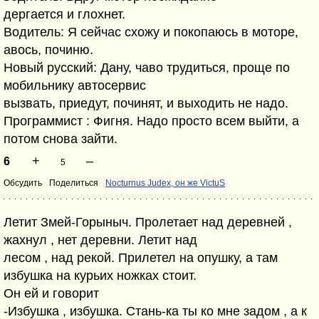
дергается и глохнет.
Водитель: Я сейчас схожу и покопаюсь в моторе,
авось, починю.
Новый русский: Дану, чаво трудиться, проще по
мобильнику автосервис
вызвать, приедут, починят, и выходить не надо.
Программист : Фигня. Надо просто всем выйти, а
потом снова зайти.
+
–
6
5
Обсудить
Поделиться
Nocturnus Judex, он же VictuS
Летит Змей-Горыныч. Пролетает над деревней ,
жахнул , нет деревни. Летит над
лесом , над рекой. Прилетел на опушку, а там
избушка на курьих ножках стоит.
Он ей и говорит
-Избушка , избушка. Стань-ка ты ко мне задом , а к