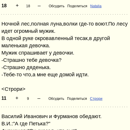
+
–
18
18
Обсудить
Поделиться
Natalia
Ночной лес,полная луна,волки где-то воют.По лесу
идет огромный мужик.
В одной руке окровавленный тесак,в другой
маленькая девочка.
Мужик спрашивает у девочки.
-Страшно тебе девочка?
-Страшно дяденька.
-Тебе-то что,а мне еще домой идти.
<Строри>
+
–
11
9
Обсудить
Поделиться
Строри
Василий Иванович и Фурманов обедают.
В.И.:"А где Петька?"