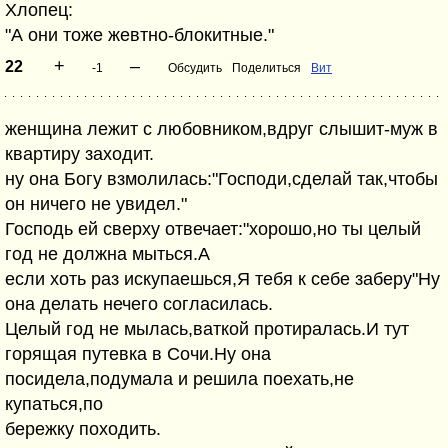
Хлопец:
"А они тоже жевтно-блокитные."
+
–
22
-1
Обсудить
Поделиться
Вит
женщина лежит с любовником,вдруг слышит-муж в
квартиру заходит.
ну она Богу взмолилась:"Господи,сделай так,чтобы
он ничего не увидел."
Господь ей сверху отвечает:"хорошо,но ты целый
год не должна мыться.А
если хоть раз искупаешься,Я тебя к себе заберу"Ну
она делать нечего согласилась.
Целый год не мылась,ваткой протиралась.И тут
горящая путевка в Сочи.Ну она
посидела,подумала и решила поехать,не
купаться,по
бережку походить.