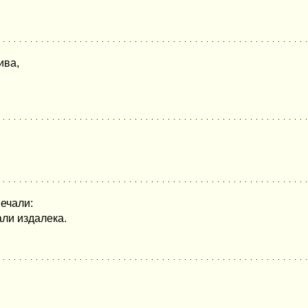
ива,
вечали:
али издалека.