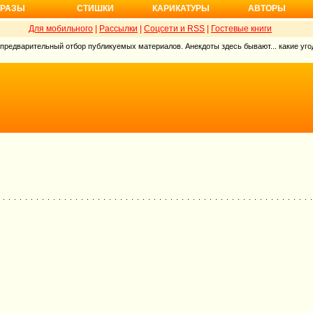
РАЗЫ
СТИШКИ
КАРИКАТУРЫ
АВТОРЫ
Для мобильного
|
Рассылки
|
Соцсети и RSS
|
Гостевые книги
 предварительный отбор публикуемых материалов. Анекдоты здесь бывают... какие угод