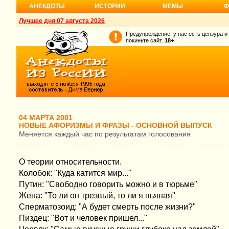
АНЕКДОТЫ
ИСТОРИИ
МЕМЫ
Ф
Лучшее дня 07 августа 2026
Предупреждение: у нас есть цензура и
покиньте сайт.
18+
04 МАРТА 2001
НОВЫЕ АФОРИЗМЫ И ФРАЗЫ - ОСНОВНОЙ ВЫПУСК
Меняется каждый час по результатам голосования
О теории относительности.
Колобок: "Куда катится мир..."
Путин: "Свободно говорить можно и в тюрьме"
Жена: "То ли он трезвый, то ли я пьяная"
Сперматозоид: "А будет смерть после жизни?"
Пиздец: "Вот и человек пришел..."