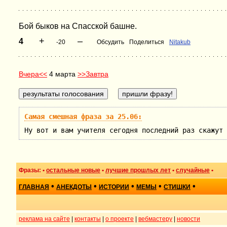
Бой быков на Спасской башне.
+
–
4
-20
Обсудить
Поделиться
Nitakub
Вчера<<
4 марта
>>Завтра
Самая смешная фраза за 25.06:
Ну вот и вам учителя сегодня последний раз скажут 
Фразы: •
остальные новые
•
лучшие прошлых лет
•
случайные
•
•
•
•
•
•
ГЛАВНАЯ
АНЕКДОТЫ
ИСТОРИИ
МЕМЫ
СТИШКИ
реклама на сайте
|
контакты
|
о проекте
|
вебмастеру
|
новости