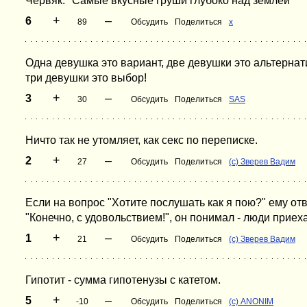
Червяк: "Самые вкусные груши глубоко над землей"
+
–
6
89
Обсудить
Поделиться
x
Одна девушка это вариант, две девушки это альтернат
три девушки это выбор!
+
–
3
30
Обсудить
Поделиться
SAS
Ничто так не утомляет, как секс по переписке.
+
–
2
27
Обсудить
Поделиться
(с) Зверев Вадим
Если на вопрос "Хотите послушать как я пою?" ему от
"Конечно, с удовольствием!", он понимал - люди приех
+
–
1
21
Обсудить
Поделиться
(с) Зверев Вадим
Гипотит - сумма гипотенузы с катетом.
+
–
5
-10
Обсудить
Поделиться
(c) ANONIM