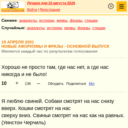
Лучшее дня 10 августа 2026
Войти
|
Регистрация
Свежие
:
анекдоты
,
истории
,
мемы
,
фразы
,
стишки
Случайные:
анекдоты
,
истории
,
мемы
,
фразы
,
стишки
19 АПРЕЛЯ 2001
НОВЫЕ АФОРИЗМЫ И ФРАЗЫ - ОСНОВНОЙ ВЫПУСК
Меняется каждый час по результатам голосования
Хорошо не просто там, где нас нет, а где нас
никогда и не было!
+
–
10
136
Обсудить
Поделиться
Min
Я люблю свиней. Собаки смотрят на нас снизу
вверх. Кошки смотрят на нас
сверху вниз. Свиньи смотрят на нас как на равных.
(Уинстон Черчиль)