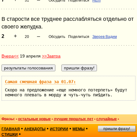
31
Обсудить
Поделиться
HEm
В старости все труднее расслабляться отдельно от
своего желудка.
+
–
2
20
Обсудить
Поделиться
Зверев Вадим
Вчера<<
19 апреля
>>Завтра
Самая смешная фраза за 01.07:
Скоро на предложение «еще немного потерпеть» будут
немного плевать в морду и чуть-чуть пи$дить.
Фразы: •
остальные новые
•
лучшие прошлых лет
•
случайные
•
•
•
•
•
пришли фразу!
ГЛАВНАЯ
АНЕКДОТЫ
ИСТОРИИ
МЕМЫ
•
СТИШКИ