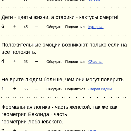
Дети - цветы жизни, а старики - кактусы смерти!
+
–
6
45
Обсудить
Поделиться
Кукарача
Положительные эмоции возникают, только если на
все положить.
+
–
4
53
Обсудить
Поделиться
СЧастье
Не врите людям больше, чем они могут поверить.
+
–
1
56
Обсудить
Поделиться
Зверев Вадим
Формальная логика - часть женской, так же как
геометрия Евклида - часть
геометрии Лобачевского.
+
–
7