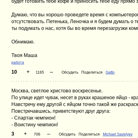
будет готовить тебе кофе и приносить тебе еду прямо 
Думаю, что вы хорошо проведете время с компьютеро
отсутствовать. Петенька, Леночка и я будем думать о 
ты подумать о нас, хотя бы во время перезагрузки ко
Обнимаю.
Твоя Маша
работа
+
–
10
1165
Обсудить
Поделиться
Gatto
Москва, светлое христово воскресенье.
По улице идет чувак, несет в руках крашеное яйцо - кр
Hавстречу ему другой с яйцом точно такой же раскраск
Повстречавшись, приветствуют друг друга:
- Спартак чемпион!
- Воистину чемпион!
+
–
3
706
Обсудить
Поделиться
Michael Savelyev