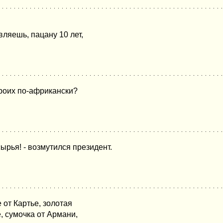
вляешь, пацану 10 лет,
троих по-африкански?
ырья! - возмутился президент.
 от Картье, золотая
, сумочка от Армани,