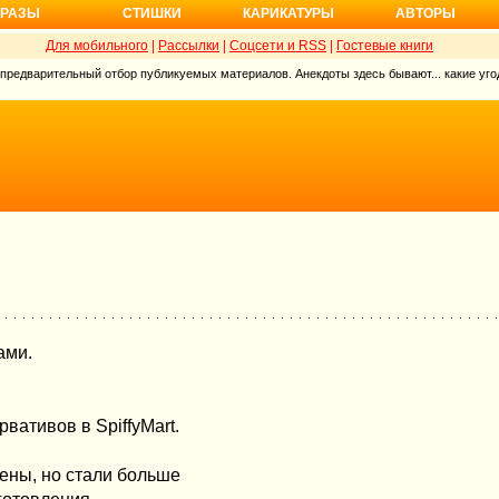
РАЗЫ
СТИШКИ
КАРИКАТУРЫ
АВТОРЫ
Для мобильного
|
Рассылки
|
Соцсети и RSS
|
Гостевые книги
 предварительный отбор публикуемых материалов. Анекдоты здесь бывают... какие угод
ами.
вативов в SpiffyMart.
иены, но стали больше