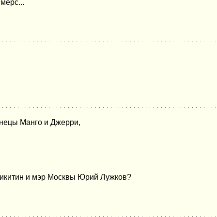
мерс...
знецы Манго и Джеppи,
.
Никитин и мэр Москвы Юрий Лужков?