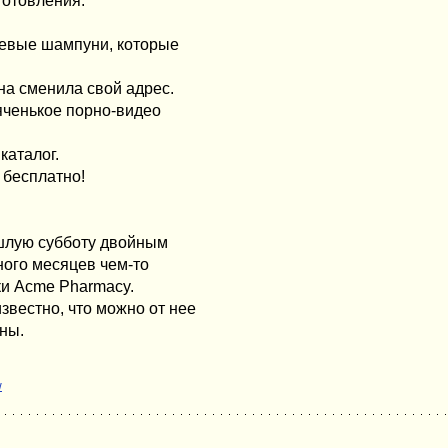
готовления.
ешевые шампуни, которые
на сменила свой адрес.
яченькое порно-видео
каталог.
 бесплатно!
ошлую субботу двойным
ного месяцев чем-то
и Acme Pharmacy.
звестно, что можно от нее
ны.
w