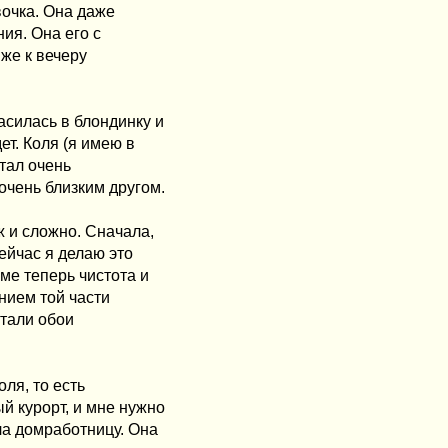
вочка. Она даже
ния. Она его с
иже к вечеру
асилась в блондинку и
ет. Коля (я имею в
тал очень
очень близким другом.
ж и сложно. Сначала,
сейчас я делаю это
ме теперь чистота и
нием той части
стали обои
оля, то есть
й курорт, и мне нужно
ла домработницу. Она