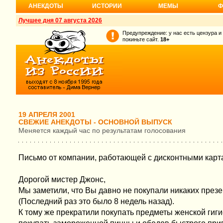
АНЕКДОТЫ
ИСТОРИИ
МЕМЫ
Ф
Лучшее дня 07 августа 2026
Предупреждение: у нас есть цензура и
покиньте сайт.
18+
19 АПРЕЛЯ 2001
СВЕЖИЕ АНЕКДОТЫ - ОСНОВНОЙ ВЫПУСК
Меняется каждый час по результатам голосования
Письмо от компании, работающей с дисконтными карт
Дорогой мистер Джонс,
Мы заметили, что Вы давно не покупали никаких презер
(Последний раз это было 8 недель назад).
К тому же прекратили покупать предметы женской гиг