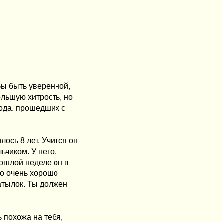
бы быть уверенной,
ольшую хитрость, но
года, прошедших с
ось 8 лет. Учится он
ьчиком. У него,
ошлой неделе он в
го очень хорошо
затылок. Ты должен
ь похожа на тебя,