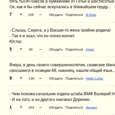
пять тысяч баксов в бумажнике от Готье и шестисотый 
Ох, как я бы сейчас искупалась в ближайшем пруду...
+
–
7
159
Обсудить
Поделиться
Ф.Инka
- Слышь, Серега, а у Васьки-то жена тройню родила!
- Так я и знал, что он плохо кончит.
Юстас
+
–
5
80
Обсудить
Поделиться
Алекс
Вчеpа, в день своего совеpшеннолетия, сиамские бли
сpосшиеся в позиции 69, наконец, нашли общий язык..
+
–
9
-138
Обсудить
Поделиться
Hekto Lukas
- Чем похожи начальник отдела штаба ВМФ Валерий 
- И на того, и на другого наезжал Доренко.
+
–
1
-244
Обсудить
Поделиться
Михаил