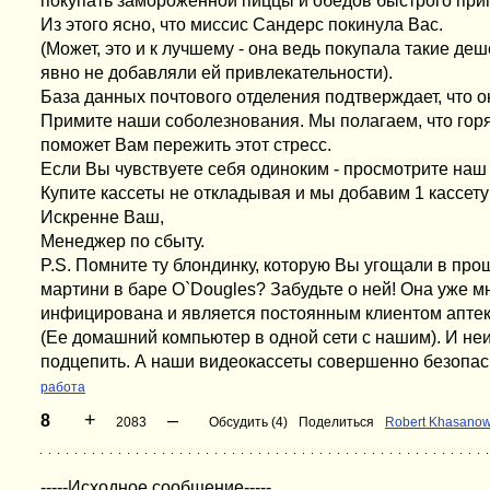
покупать замороженной пиццы и обедов быстрого при
Из этого ясно, что миссис Сандерс покинула Вас.
(Может, это и к лучшему - она ведь покупала такие д
явно не добавляли ей привлекательности).
База данных почтового отделения подтверждает, что о
Примите наши соболезнования. Мы полагаем, что гор
поможет Вам пережить этот стресс.
Если Вы чувствуете себя одиноким - просмотрите наш 
Купите кассеты не откладывая и мы добавим 1 кассету
Искренне Ваш,
Менеджер по сбыту.
P.S. Помните ту блондинку, которую Вы угощали в пр
мартини в баре O`Dougles? Забудьте о ней! Она уже м
инфицирована и является постоянным клиентом аптек
(Ее домашний компьютер в одной сети с нашим). И неи
подцепить. А наши видеокассеты совершенно безопас
работа
+
–
8
2083
Обсудить (4)
Поделиться
Robert Khasano
-----Исходное сообщение-----