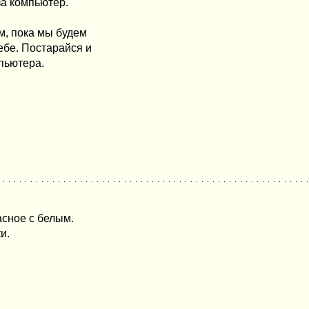
за компьютер.
м, пока мы будем
тебе. Постарайся и
мпьютера.
асное с белым.
и.