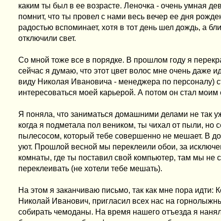
каким ты был в ее возрасте. Леночка - очень умная де
помнит, что ты провел с нами весь вечер ее дня рожде
радостью вспоминает, хотя в тот день шел дождь, а бл
отключили свет.
Со мной тоже все в порядке. В прошлом году я перекр
сейчас я думаю, что этот цвет волос мне очень даже ид
виду Николая Ивановича - менеджера по персоналу) с
интересоваться моей карьерой. А потом он стал моим 
Я поняла, что заниматься домашними делами не так у
когда я подметала пол веником, ты чихал от пыли, но 
пылесосом, который тебе совершенно не мешает. В до
уют. Прошлой весной мы переклеили обои, за исключе
комнаты, где ты поставил свой компьютер, там мы не 
переклеивать (не хотели тебе мешать).
На этом я заканчиваю письмо, так как мне пора идти: К
Николай Иванович, пригласил всех нас на горнолыжны
собирать чемоданы. На время нашего отъезда я наня