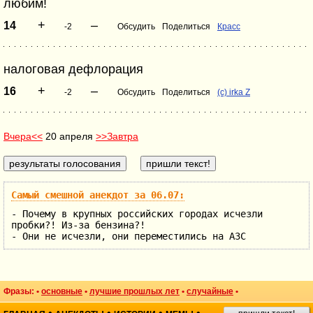
любим!
+
–
14
-2
Обсудить
Поделиться
Красс
налоговая дефлорация
+
–
16
-2
Обсудить
Поделиться
(c) irka Z
Вчера<<
20 апреля
>>Завтра
Самый смешной анекдот за 06.07:
- Почему в крупных российских городах исчезли
пробки?! Из-за бензина?!
- Они не исчезли, они переместились на АЗС
Фразы: •
основные
•
лучшие прошлых лет
•
случайные
•