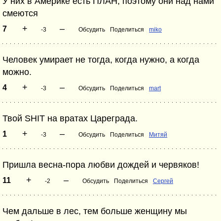
У них в Америке есть ПЛАН, поэтому они над нами
смеются
+
–
7
-3
Обсудить
Поделиться
miko
Человек умирает не тогда, когда нужно, а когда
можно.
+
–
4
-3
Обсудить
Поделиться
mart
Твой SHIT на вратах Цареграда.
+
–
1
-3
Обсудить
Поделиться
Митяй
Пришла весна-пора любви дождей и червяков!
+
–
11
-2
Обсудить
Поделиться
Сергей
Чем дальше в лес, тем больше женщину мы