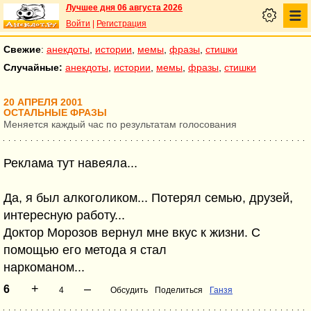
Лучшее дня 06 августа 2026
Войти
|
Регистрация
Свежие
:
анекдоты
,
истории
,
мемы
,
фразы
,
стишки
Случайные:
анекдоты
,
истории
,
мемы
,
фразы
,
стишки
20 АПРЕЛЯ 2001
ОСТАЛЬНЫЕ ФРАЗЫ
Меняется каждый час по результатам голосования
Реклама тут навеяла...
Да, я был алкоголиком... Потерял семью, друзей,
интересную работу...
Доктор Морозов вернул мне вкус к жизни. С
помощью его метода я стал
наркоманом...
+
–
6
4
Обсудить
Поделиться
Ганзя