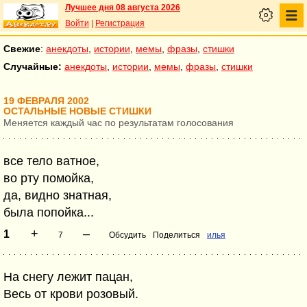
Лучшее дня 08 августа 2026
Войти
|
Регистрация
Свежие
:
анекдоты
,
истории
,
мемы
,
фразы
,
стишки
Случайные:
анекдоты
,
истории
,
мемы
,
фразы
,
стишки
19 ФЕВРАЛЯ 2002
ОСТАЛЬНЫЕ НОВЫЕ СТИШКИ
Меняется каждый час по результатам голосования
все тело ватное,
во рту помойка,
да, видно знатная,
была попойка...
+
–
1
7
Обсудить
Поделиться
илья
На снегу лежит пацан,
Весь от крови розовый.