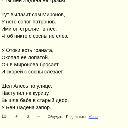
- Ты Бен Ладена не трожь!
Тут вылазит сам Миронов,
У него сапог патронов.
Ими он стреляет в лес,
Чтоб никто с сосны не слез.
У Отоки есть граната,
Окопал ее лопатой.
Он в Миронова бросает
И скорей с сосны слезает.
Шел Алесь по улице,
Наступил на курицу.
Вышла баба в старый двор,
У Бен Ладена запор.
+
–
11
-3
Обсудить
Поделиться
Женя