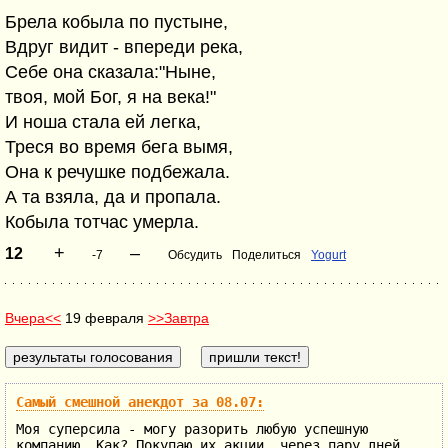
Брела кобыла по пустыне,
Вдруг видит - впереди река,
Себе она сказала:"Ныне,
твоя, мой Бог, я на века!"
И ноша стала ей легка,
Треся во время бега вымя,
Она к речушке подбежала.
А та взяла, да и пропала.
Кобыла тотчас умерла.
+
–
12
-7
Обсудить
Поделиться
Yogurt
Вчера<<
19 февраля
>>Завтра
Самый смешной анекдот за 08.07:
Моя суперсила - могу разорить любую успешную
компанию. Как? Покупаю их акции, через пару дней