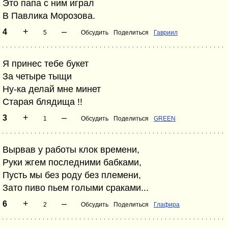
Это папа с ним играл
В Павлика Морозова.
+
–
4
5
Обсудить
Поделиться
Гавриил
Я принес тебе букет
За четыре тыщи
Ну-ка делай мне минет
Старая блядища !!
+
–
3
1
Обсудить
Поделиться
GREEN
Вырвав у работы клок времени,
Руки жгем последними бабками,
Пусть мы без роду без племени,
Зато пиво пьем голыми сраками...
+
–
6
2
Обсудить
Поделиться
Глафира