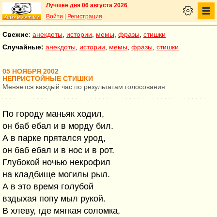
Лучшее дня 06 августа 2026
Войти
|
Регистрация
Свежие
:
анекдоты
,
истории
,
мемы
,
фразы
,
стишки
Случайные:
анекдоты
,
истории
,
мемы
,
фразы
,
стишки
05 НОЯБРЯ 2002
НЕПРИСТОЙНЫЕ СТИШКИ
Меняется каждый час по результатам голосования
По городу маньяк ходил,
он баб ебал и в морду бил.
А в парке прятался урод,
он баб ебал и в нос и в рот.
Глубокой ночью некрофил
на кладбище могилы рыл.
А в это время голубой
вздыхая попу мыл рукой.
В хлеву, где мягкая соломка,