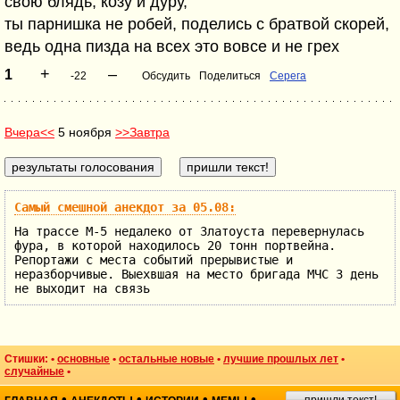
свою блядь, козу и дуру,
ты парнишка не робей, поделись с братвой скорей,
ведь одна пизда на всех это вовсе и не грех
+
–
1
-22
Обсудить
Поделиться
Серега
Вчера<<
5 ноября
>>Завтра
Самый смешной анекдот за 05.08:
На трассе М-5 недалеко от Златоуста перевернулась
фура, в которой находилось 20 тонн портвейна.
Репортажи с места событий прерывистые и
неразборчивые. Выехвшая на место бригада МЧС 3 день
не выходит на связь
Стишки: •
основные
•
остальные новые
•
лучшие прошлых лет
•
случайные
•
•
•
•
•