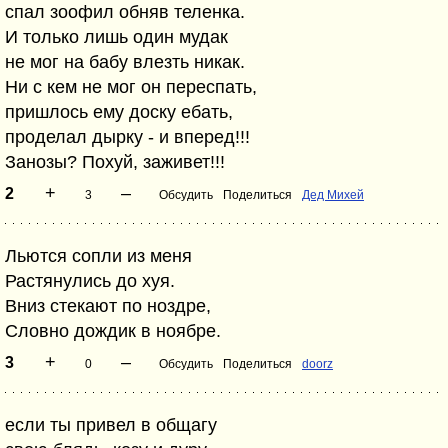
спал зоофил обняв теленка.
И только лишь один мудак
не мог на бабу влезть никак.
Ни с кем не мог он переспать,
пришлось ему доску ебать,
проделал дырку - и вперед!!!
Занозы? Похуй, заживет!!!
+
–
2
3
Обсудить
Поделиться
Дед Михей
Льются сопли из меня
Растянулись до хуя.
Вниз стекают по ноздре,
Словно дождик в ноябре.
+
–
3
0
Обсудить
Поделиться
doorz
если ты привел в общагу