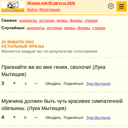
Лучшее дня 05 августа 2026
Войти
|
Регистрация
Свежие
:
анекдоты
,
истории
,
мемы
,
фразы
,
стишки
Случайные:
анекдоты
,
истории
,
мемы
,
фразы
,
стишки
25 ЯНВАРЯ 2003
ОСТАЛЬНЫЕ ФРАЗЫ
Меняется каждый час по результатам голосования
Признайте же во мне гения, сволочи! (Лука
Мытищев)
+
–
3
-1
Обсудить
Поделиться
Лука Мытищев
Мужчина должен быть чуть красивее симпатичной
обезьяны. (Лука Мытищев)
+
–
4
0
Обсудить
Поделиться
Лука Мытищев