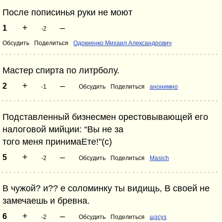
После пописинья руки не моют
+
–
1
-2
Обсудить
Поделиться
Одокиенко Михаил Александрович
Мастер спирта по литрболу.
+
–
2
-1
Обсудить
Поделиться
анонимно
Подставленный бизнесмен орестовывающей его
налоговой мийции: “Вы не за
того меня принимаЕте!"(с)
+
–
5
-2
Обсудить
Поделиться
Masich
В чужой? и?? е соломинку ты видищь, В своей не
замечаешь и бревна.
+
–
6
-2
Обсудить
Поделиться
щзсуз