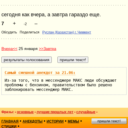
сегодня как вчера, а завтра гараздо еще.
+
–
7
-2
Обсудить
Поделиться
Руслан (Казахстан) г. Чимкент
Вчера<<
25 января
>>Завтра
Самый смешной анекдот за 21.06:
Из-за того, что в мессенджере МАКС люди обсуждают
проблемы с бензином, правительством было решено
заблокировать мессенджер МАКС.
Фразы: •
основные
•
лучшие прошлых лет
•
случайные
•
•
•
•
•
пришли текст!
ГЛАВНАЯ
АНЕКДОТЫ
ИСТОРИИ
МЕМЫ
•
СТИШКИ