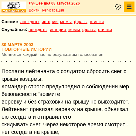
Лучшее дня 08 августа 2026
Войти
|
Регистрация
Свежие
:
анекдоты
,
истории
,
мемы
,
фразы
,
стишки
Случайные:
анекдоты
,
истории
,
мемы
,
фразы
,
стишки
30 МАРТА 2003
ПОВТОРНЫЕ ИСТОРИИ
Меняется каждый час по результатам голосования
Послали лейтенанта с солдатом сбросить снег с
крыши казармы.
Командир строго предупредил о соблюдении мер
безопасности:"возмите
веревку и без страховки на крышу не вывходите".
Лейтенант привязал веревку на крыше, объвязал
ею солдата и отправил его
скидывать снег. Через некоторое время смотрит -
нет солдата на крыше,