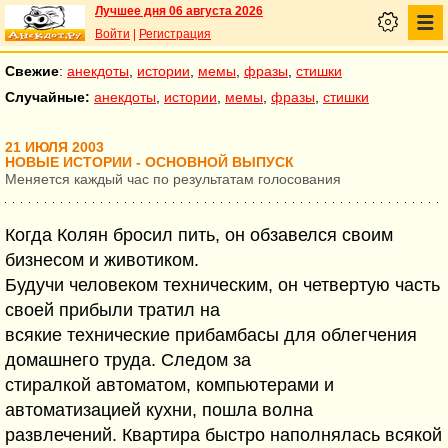
Лучшее дня 06 августа 2026
Войти
|
Регистрация
Свежие
:
анекдоты
,
истории
,
мемы
,
фразы
,
стишки
Случайные:
анекдоты
,
истории
,
мемы
,
фразы
,
стишки
21 ИЮЛЯ 2003
НОВЫЕ ИСТОРИИ - ОСНОВНОЙ ВЫПУСК
Меняется каждый час по результатам голосования
Когда Колян бросил пить, он обзавелся своим
бизнесом и животиком.
Будучи человеком техническим, он четвертую часть
своей прибыли тратил на
всякие технические прибамбасы для облегчения
домашнего труда. Следом за
стиралкой автоматом, компьютерами и
автоматизацией кухни, пошла волна
развлечений. Квартира быстро наполнялась всякой