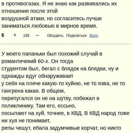
в противогазах. Я не знаю как развивались их
отношения после этой
воздушной атаки, но согласитесь лучше
заниматься любовью в мирное время.
+
–
6
189
Обсудить
Поделиться
Boris
У моего папаньки был похожий случай в
романтичекий 60-х. Он тогда
студентом был, бегал с блядок на блядки, ну и
однажды вдуг обнаруживает
у себя на плече какую-то хуйню, не то язва, не то
гангрена какая. В общем,
перепугался он не на шутку, побежал в
поликлинику. Там его, ессьно,
посылают на хуй, точнее, в КВД. В КВД народ тоже
ни хуя не понимает,
репы чешут, ебала задумчивые корчат, но никто