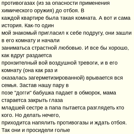
противогазах (из за опасности применения
химического оружия) до отбоя. В
каждой квартире была такая комната. А вот и сама
история. Как-то один
мой знакомый пригласил к себе подругу, они зашли
в его комнату и начали
заниматьса страстной любовью. И все бы хорошо,
как вдруг раздаетса
пронзителный вой воздушной тревоги, и в его
комнату (она как раз и
оказалась загерметизированной) врывается вся
семья. Застав нашу пару в
позе "догги" бабушка падает в обморок, мама
стараетса закрыть глаза
младшей сестре а папа пытаетса разглядеть кто
кого. Но делать нечего,
приходитса напялить противогазы и ждать отбоя.
Так они и просидели голые