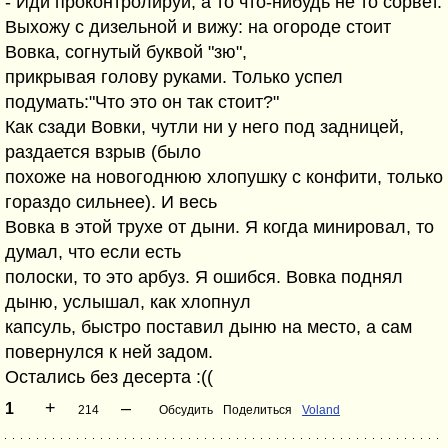
- Иди проконтролируй, а то что-нибудь не то сорвет.
Выхожу с дизельной и вижу: на огороде стоит
Вовка, согнутый буквой "зю",
прикрывая голову руками. Только успел
подумать:"Что это он так стоит?"
Как сзади Вовки, чутли ни у него под задницей,
раздается взрыв (было
похоже на новогоднюю хлопушку с конфити, только
гораздо сильнее). И весь
Вовка в этой трухе от дыни. Я когда минировал, то
думал, что если есть
полоски, то это арбуз. Я ошибся. Вовка поднял
дыню, услышал, как хлопнул
капсуль, быстро поставил дыню на место, а сам
повернулся к ней задом.
Остались без десерта :((
+
–
1
214
Обсудить
Поделиться
Voland