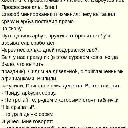
хвостики с проволочками - на месте, а арбузов нет.
Профессионалы, блин!
Способ минирования я изменил: чеку вытащил
сразу и арбуз поставил прямо
на скобу.
Чуть сдвинь арбуз, пружина отбросит скобу и
взрыватель сработает.
Через несколько дней подорвался свой.
Был у нас праздник (в этом суровом краю, когда
было, что выпить -
праздник). Сидим на дизельной, с приглашенными
афицианками. Выпили,
закусили. Пришло время десерта. Вовка говорит:
- Пойду, арбузик сорву.
- Не трогай те, рядом с которыми стоят таблички
"Не срывать!".
- Тогда я дыню сорву.
И ушел. Мне говорят: