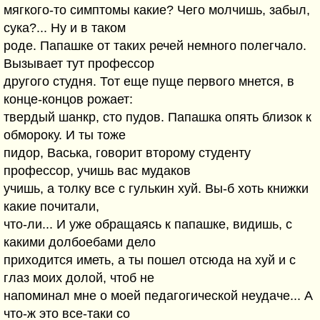
мягкого-то симптомы какие? Чего молчишь, забыл,
сука?... Ну и в таком
роде. Папашке от таких речей немного полегчало.
Вызывает тут профессор
другого студня. Тот еще пуще первого мнется, в
конце-концов рожает:
твердый шанкр, сто пудов. Папашка опять близок к
обмороку. И ты тоже
пидор, Васька, говорит второму студенту
профессор, учишь вас мудаков
учишь, а толку все с гулькин хуй. Вы-б хоть книжки
какие почитали,
что-ли... И уже обращаясь к папашке, видишь, с
какими долбоебами дело
приходится иметь, а ты пошел отсюда на хуй и с
глаз моих долой, чтоб не
напоминал мне о моей педагогической неудаче... А
что-ж это все-таки со