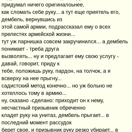
придумал ничего оригиналоьнее,
как сломать себе руку... а тут еще приятель его,
дембель, вернувшись из
этой самой армии, подрассказал ему о всех
прелестях армейской жизни...
тут уж парнишка совсем закручинился... а дембель
понимает - треба друга
вызволять... ну и предлагает ему свою услугу -
давай, говорит, приду к
тебе, положишь руку, пардон, на толчок, а я
всверху на нее прыгну...
садистский метод конечно... но уж больно не
хотеллось тому в армию...
ну, сказано -сделано: приходит он к нему,
несчастный призывник обреченно
кладет руку на унитаз, дембель прыгает... в
последний момент рассудок
берет свое, и призывник руку резко убирает... в