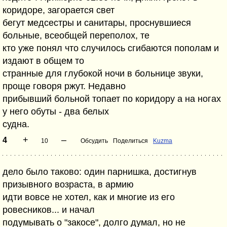
коридоре, загорается свет
бегут медсестры и санитары, проснувшиеся
больные, всеобщей переполох, те
кто уже понял что случилось сгибаются пополам и
издают в общем то
странные для глубокой ночи в больнице звуки,
проще говоря ржут. Недавно
прибывший больной топает по коридору а на ногах
у него обуты - два белых
судна.
+
–
4
10
Обсудить
Поделиться
Kuzma
дело было таково: один парнишка, достигнув
призывного возраста, в армию
идти вовсе не хотел, как и многие из его
ровесников... и начал
подумывать о "закосе", долго думал, но не