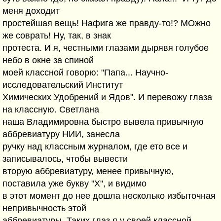
меня доходит
простейшая вещь! Нафига же правду-то!? МОжно
же соврать! Ну, так, в знак
протеста. И я, честными глазами дырявя голубое
небо в окне за спиной
моей классной говорю: "Папа... Научно-
исследовательский Институт
Химических Удобрений и Ядов". И перевожу глаза
на классную. Светлана
наша Владимировна быстро вывела привычную
аббревиатуру НИИ, занесла
ручку над классным журналом, где ето все и
записывалось, чтобы вывести
вторую аббревиатуру, менее привычную,
поставила уже букву "Х", и видимо
в этот момент до нее дошла несколько избыточная
непривычность этой
аббревиатуры. Таких глаз я у своей классной