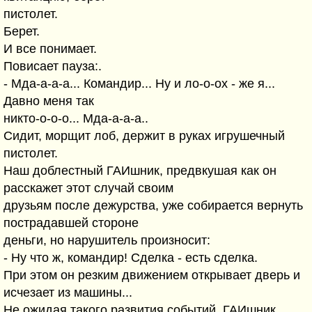
пистолет.
Берет.
И все понимает.
Повисает пауза:.
- Мда-а-а-а... Командир... Ну и ло-о-ох - же я...
Давно меня так
никто-о-о-о... Мда-а-а-а..
Сидит, морщит лоб, держит в руках игрушечный
пистолет.
Наш доблестный ГАИшник, предвкушая как он
расскажет этот случай своим
друзьям после дежурства, уже собирается вернуть
пострадавшей стороне
деньги, но нарушитель произносит:
- Ну что ж, командир! Сделка - есть сделка.
При этом он резким движением открывает дверь и
исчезает из машины...
Не ожидая такого развития событий, ГАИшник