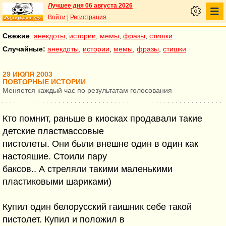
Лучшее дня 06 августа 2026
Войти
|
Регистрация
Свежие
:
анекдоты
,
истории
,
мемы
,
фразы
,
стишки
Случайные:
анекдоты
,
истории
,
мемы
,
фразы
,
стишки
29 ИЮЛЯ 2003
ПОВТОРНЫЕ ИСТОРИИ
Меняется каждый час по результатам голосования
Кто помнит, раньше в киосках продавали такие
детские пластмассовые
пистолеты. Они были внешне один в один как
настояшие. Стоили пару
баксов.. А стреляли такими маленькими
пластиковыми шариками)
Купил один белорусский гаишник себе такой
пистолет. Купил и положил в