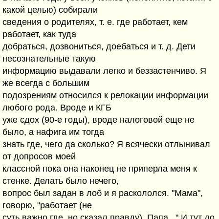
какой целью) собирали
сведения о родителях, т. е. где работает, кем
работает, как туда
добраться, дозвониться, доебаться и т. д. Дети
несознательные такую
информацию выдавали легко и беззастенчиво. Я
же всегда с большим
подозрениям относился к релокации информации
любого рода. Вроде и КГБ
уже сдох (90-е годы), вроде налоговой еще не
было, а нафига им тогда
знать где, чего да сколько? Я всячески отлынивал
от допросов моей
классной пока она наконец не приперла меня к
стенке. Делать было нечего,
вопрос был задан в лоб и я раскололся. "Мама",
говорю, "работает (не
суть важно где, но сказал правду). Папа..." И тут до