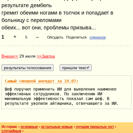
результате дембель
гремит обеими ногами в толчок и попадает в
больницу с переломами
обеих... вот они, проблемы призыва...
+
–
1
5
Обсудить
Поделиться
олененок
Вчера<<
29 июля
>>Завтра
Самый смешной анекдот за 19.07:
Шеф поручил применить ИИ для выявления наименее
эффективных сотрудников. По заключению ИИ
минимальную эффективность показал сам шеф. В
результате уволили айтишника, отвечавшего за ИИ.
Истории: •
основные
•
остальные новые
•
лучшие прошлых лет
•
случайные
•