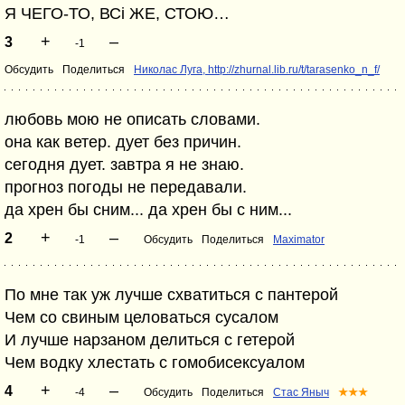
Я ЧЕГО-ТО, ВСі ЖЕ, СТОЮ…
+
–
3
-1
Обсудить
Поделиться
Николас Луга, http://zhurnal.lib.ru/t/tarasenko_n_f/
любовь мою не описать словами.
она как ветер. дует без причин.
сегодня дует. завтра я не знаю.
прогноз погоды не передавали.
да хрен бы сним... да хрен бы с ним...
+
–
2
-1
Обсудить
Поделиться
Maximator
По мне так уж лучше схватиться с пантерой
Чем со свиным целоваться сусалом
И лучше нарзаном делиться с гетерой
Чем водку хлестать с гомобисексуалом
+
–
4
-4
Обсудить
Поделиться
Стас Яныч
★★★