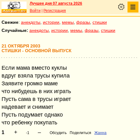
Лучшее дня 07 августа 2026
Войти
|
Регистрация
Свежие
:
анекдоты
,
истории
,
мемы
,
фразы
,
стишки
Случайные:
анекдоты
,
истории
,
мемы
,
фразы
,
стишки
21 ОКТЯБРЯ 2003
СТИШКИ - ОСНОВНОЙ ВЫПУСК
Если мама вместо куклы
вдруг взяла трусы купила
Заявите громко маме
что нибудешь в них играть
Пусть сама в трусы играет
надевает и снимает
Пусть подумает однако
что ребенку покупать
+
–
1
-1
Обсудить
Поделиться
Жанна