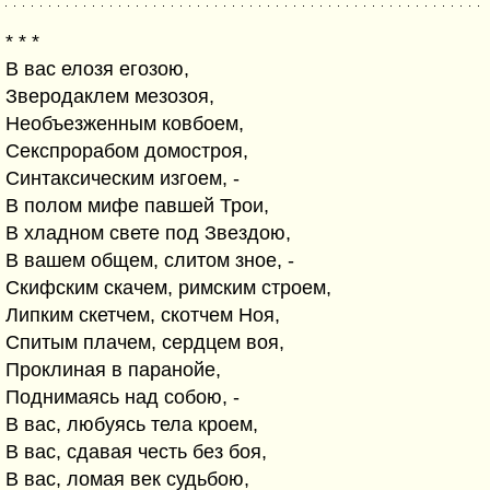
* * *
В вас елозя егозою,
Зверодаклем мезозоя,
Необъезженным ковбоем,
Секспрорабом домостроя,
Синтаксическим изгоем, -
В полом мифе павшей Трои,
В хладном свете под Звездою,
В вашем общем, слитом зное, -
Скифским скачем, римским строем,
Липким скетчем, скотчем Ноя,
Спитым плачем, сердцем воя,
Проклиная в паранойе,
Поднимаясь над собою, -
В вас, любуясь тела кроем,
В вас, сдавая честь без боя,
В вас, ломая век судьбою,