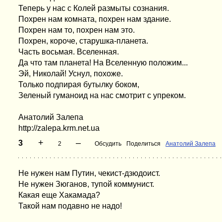
Теперь у нас с Колей размыты сознания.
Похрен нам комната, похрен нам здание.
Похрен нам то, похрен нам это.
Похрен, короче, старушка-планета.
Часть восьмая. Вселенная.
Да что там планета! На Вселенную положим...
Эй, Николай! Уснул, похоже.
Только подпирая бутылку боком,
Зеленый гуманоид на нас смотрит с упреком.
Анатолий Залепа
http://zalepa.krm.net.ua
+
–
3
2
Обсудить
Поделиться
Анатолий Залепа
Не нужен нам Путин, чекист-дзюдоист.
Не нужен Зюганов, тупой коммунист.
Какая еще Хакамада?
Такой нам подавно не надо!