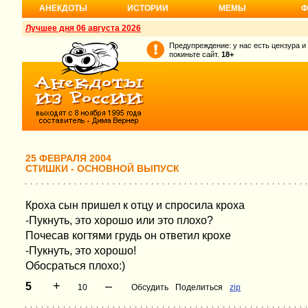
АНЕКДОТЫ
ИСТОРИИ
МЕМЫ
Ф
Лучшее дня 06 августа 2026
Предупреждение: у нас есть цензура и
покиньте сайт.
18+
25 ФЕВРАЛЯ 2004
СТИШКИ - ОСНОВНОЙ ВЫПУСК
Кроха сын пришел к отцу и спросила кроха
-Пукнуть, это хорошо или это плохо?
Почесав когтями грудь он ответил крохе
-Пукнуть, это хорошо!
Обосраться плохо:)
+
–
5
10
Обсудить
Поделиться
zip