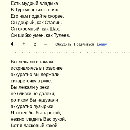
Есть мудрый владыка
В Туркменских степях.
Его нам подайте скорее.
Он добрый, как Сталин.
Он скромный, как Шах.
Он шибко умен, как Тулеев.
+
–
4
2
Обсудить
Поделиться
Lenny
Вы лежали в гамаке
искривляясь в позвонке
аккуратно вы держали
сигареточку в руке.
Вы лежали у реки
не близки не далеки,
ротиком Вы надували
аккуратно пузырьки.
Я хотел бы быть рекой,
нежно гладить Вас рукой,
Вот я ласковый какой!