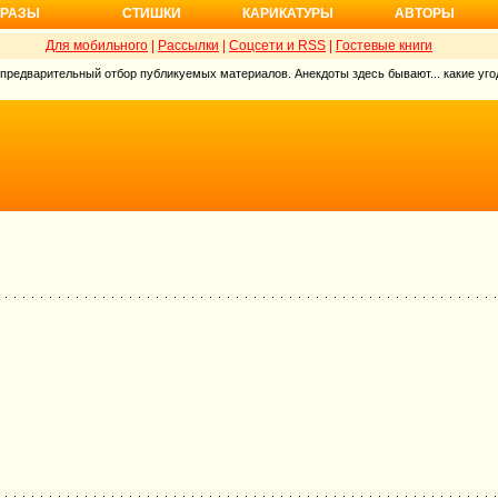
РАЗЫ
СТИШКИ
КАРИКАТУРЫ
АВТОРЫ
Для мобильного
|
Рассылки
|
Соцсети и RSS
|
Гостевые книги
 предварительный отбор публикуемых материалов. Анекдоты здесь бывают... какие угод