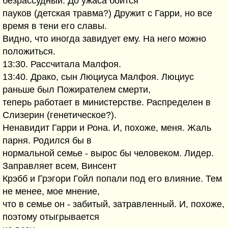
безрассудный. До ужаса боится
пауков (детская травма?) Дружит с Гарри, но все
время в тени его славы.
Видно, что иногда завидует ему. На него можно
положиться.
13:30. Рассчитала Малфоя.
13:40. Драко, сын Люциуса Малфоя. Люциус
раньше был Пожирателем смерти,
теперь работает в министерстве. Распределен в
Слизерин (генетическое?).
Ненавидит Гарри и Рона. И, похоже, меня. Жаль
парня. Родился бы в
нормальной семье - вырос бы человеком. Лидер.
Заправляет всем, Винсент
Крэбб и Грэгори Гойл попали под его влияние. Тем
не менее, мое мнение,
что в семье он - забитый, затравленный. И, похоже,
поэтому отыгрывается