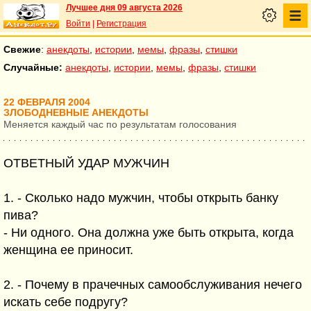
Лучшее дня 09 августа 2026
Войти
|
Регистрация
Свежие
:
анекдоты
,
истории
,
мемы
,
фразы
,
стишки
Случайные:
анекдоты
,
истории
,
мемы
,
фразы
,
стишки
22 ФЕВРАЛЯ 2004
ЗЛОБОДНЕВНЫЕ АНЕКДОТЫ
Меняется каждый час по результатам голосования
ОТВЕТНЫЙ УДАР МУЖЧИН
1. - Сколько надо мужчин, чтобы открыть банку
пива?
- Ни одного. Она должна уже быть открыта, когда
женщина ее приносит.
2. - Почему в прачечных самообслуживания нечего
искать себе подругу?