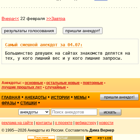
Вчера<<
22 февраля
>>Завтра
Самый смешной анекдот за 04.07:
Большинство девушек на сайтах знакомств делятся на
тех, у кого лишний вес и у кого лишние запросы.
Анекдоты: •
основные
•
остальные новые
•
повторные
•
лучшие прошлых лет
•
случайные
•
•
•
•
•
пришли анекдот!
ГЛАВНАЯ
АНЕКДОТЫ
ИСТОРИИ
МЕМЫ
•
•
ФРАЗЫ
СТИШКИ
реклама на сайте
|
контакты
|
о проекте
|
вебмастеру
|
новости
© 1995—2026 Анекдоты из России. Составитель
Дима Вернер