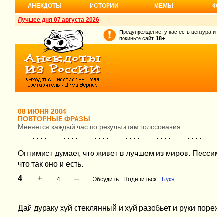
АНЕКДОТЫ
ИСТОРИИ
МЕМЫ
Ф
Лучшее дня 07 августа 2026
Предупреждение: у нас есть цензура и
покиньте сайт.
18+
08 ИЮНЯ 2004
ПОВТОРНЫЕ ФРАЗЫ
Меняется каждый час по результатам голосования
Оптимист думает, что живет в лучшем из миров. Песси
что так оно и есть.
+
–
4
4
Обсудить
Поделиться
Буся
Дай дураку хуй стеклянный и хуй разобьет и руки пореж