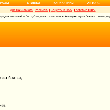
РАЗЫ
СТИШКИ
КАРИКАТУРЫ
АВТОРЫ
Для мобильного
|
Рассылки
|
Соцсети и RSS
|
Гостевые книги
 предварительный отбор публикуемых материалов. Анекдоты здесь бывают... какие угод
мист боится,
ет.