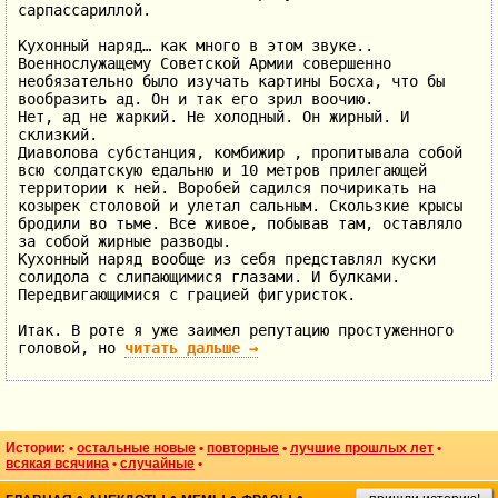
сарпассариллой.
Кухонный наряд… как много в этом звуке..
Военнослужащему Советской Армии совершенно
необязательно было изучать картины Босха, что бы
вообразить ад. Он и так его зрил воочию.
Нет, ад не жаркий. Не холодный. Он жирный. И
склизкий.
Диаволова субстанция, комбижир , пропитывала собой
всю солдатскую едальню и 10 метров прилегающей
территории к ней. Воробей садился почирикать на
козырек столовой и улетал сальным. Скользкие крысы
бродили во тьме. Все живое, побывав там, оставляло
за собой жирные разводы.
Кухонный наряд вообще из себя представлял куски
солидола с слипающимися глазами. И булками.
Передвигающимися с грацией фигуристок.
Итак. В роте я уже заимел репутацию простуженного
головой, но
читать дальше
→
Истории: •
остальные новые
•
повторные
•
лучшие прошлых лет
•
всякая всячина
•
случайные
•