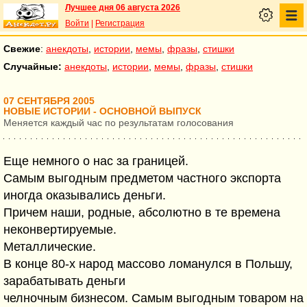
Лучшее дня 06 августа 2026
Войти
|
Регистрация
Свежие
:
анекдоты
,
истории
,
мемы
,
фразы
,
стишки
Случайные:
анекдоты
,
истории
,
мемы
,
фразы
,
стишки
07 СЕНТЯБРЯ 2005
НОВЫЕ ИСТОРИИ - ОСНОВНОЙ ВЫПУСК
Меняется каждый час по результатам голосования
Еще немного о нас за границей.
Самым выгодным предметом частного экспорта
иногда оказывались деньги.
Причем наши, родные, абсолютно в те времена
неконвертируемые.
Металлические.
В конце 80-х народ массово ломанулся в Польшу,
зарабатывать деньги
челночным бизнесом. Самым выгодным товаром на