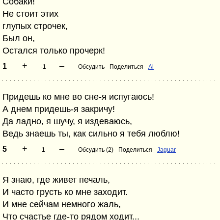
Собаки!
Не стоит этих
глупых строчек,
Был он,
Остался только прочерк!
+
–
1
-1
Обсудить
Поделиться
Al
Придешь ко мне во сне-я испугаюсь!
А днем придешь-я закричу!
Да ладно, я шучу, я издеваюсь,
Ведь знаешь ты, как сильно я тебя люблю!
+
–
5
1
Обсудить (2)
Поделиться
Jaguar
Я знаю, где живет печаль,
И часто грусть ко мне заходит.
И мне сейчам немного жаль,
Что счастье где-то рядом ходит...