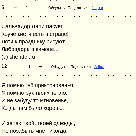
+
–
6
1
Обсудить
Поделиться
Jaguar
Сальвадор Дали пасует —
Круче кисти есть в стране!
Дети к празднику рисуют
Лабрадора в кимоне...
(с) shender.ru
+
–
12
1
Обсудить
Поделиться
Arthur
Я помню губ прикосновенья,
Я помню рук твоих тепло,
И не забуду то мгновенье,
Когда нам было хорошо.
И запах твой, твоей одежды,
Не позабыть мне никогда,