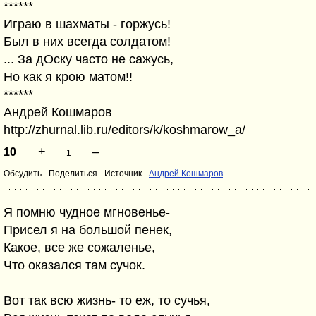
******
Играю в шахматы - горжусь!
Был в них всегда солдатом!
... За дОску часто не сажусь,
Но как я крою матом!!
******
Андрей Кошмаров
http://zhurnal.lib.ru/editors/k/koshmarow_a/
+
–
10
1
Обсудить
Поделиться
Источник
Андрей Кошмаров
Я помню чудное мгновенье-
Присел я на большой пенек,
Какое, все же сожаленье,
Что оказался там сучок.
Вот так всю жизнь- то еж, то сучья,