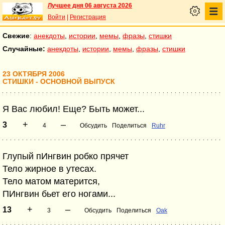
Лучшее дня 06 августа 2026
Войти
|
Регистрация
Свежие
:
анекдоты
,
истории
,
мемы
,
фразы
,
стишки
Случайные:
анекдоты
,
истории
,
мемы
,
фразы
,
стишки
23 ОКТЯБРЯ 2006
СТИШКИ - ОСНОВНОЙ ВЫПУСК
Я Вас любил! Еще? Быть может...
+
–
3
4
Обсудить
Поделиться
Ruhr
Глупый пИнгвин робко прячет
Тело жирное в утесах.
Тело матом матерится,
ПИнгвин бьет его ногами...
+
–
13
3
Обсудить
Поделиться
Oak