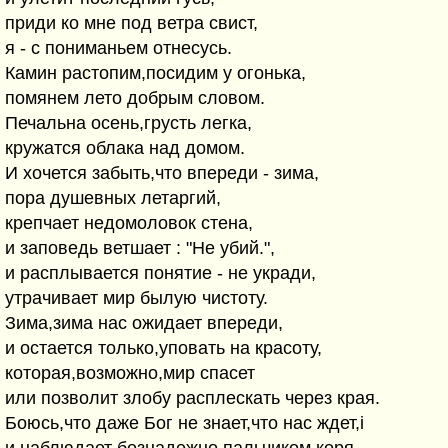
приди ко мне под ветра свист,
я - с пониманьем отнесусь.
Камин растопим,посидим у огонька,
помянем лето добрым словом.
Печальна осень,грусть легка,
кружатся облака над домом.
И хочется забыть,что впереди - зима,
пора душевных летаргий,
крепчает недомоловок стена,
и заповедь ветшает : "Не убий.",
и расплывается понятие - не укради,
утрачивает мир былую чистоту.
Зима,зима нас ожидает впереди,
и остается только,уповать на красоту,
которая,возможно,мир спасет
или позволит злобу расплескать через края.
Боюсь,что даже Бог не знает,что нас ждет,i