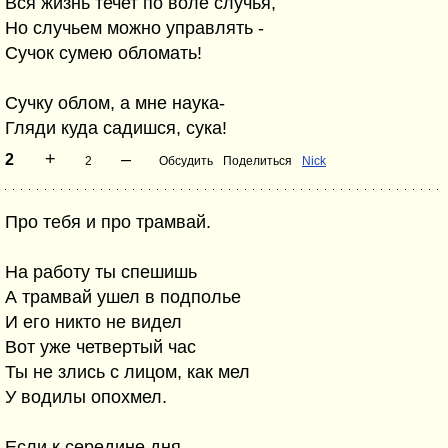
Вся жизнь течет по воле случья,
Но случьем можно управлять -
Сучок сумею обломать!
Сучку облом, а мне наука-
Гляди куда садишся, сука!
+
–
2
2
Обсудить
Поделиться
Nick
Про тебя и про трамвай.
На работу ты спешишь
А трамвай ушел в подполье
И его никто не видел
Вот уже четвертый час
Ты не злись с лицом, как мел
У водилы опохмел.
Если к середине дня