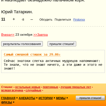
и наблюдает безнадежно пальчиком коря.
Юрий Татаркин.
+
–
11
-8
Обсудить
Поделиться
Firstonxx
Вчера<<
23 октября
>>Завтра
Самый смешной стишок за 29.06:
Сейчас знатоки слегка античных мудрецов напоминают:
Те знали, что не знают ничего, а эти даже и этого не
знают!
Стишки: •
остальные новые
•
повторные
•
лучшие прошлых лет
•
всякая всячина
•
случайные
•
•
•
•
•
пришли стишок!
ГЛАВНАЯ
АНЕКДОТЫ
ИСТОРИИ
МЕМЫ
•
ФРАЗЫ