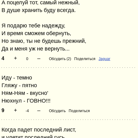
А поцелуй тот, самый нежный,
В душе хранить буду всегда.
Я подарю тебе надежду,
И время сможем обернуть,
Но знаю, ты не будешь прежний,
Да и меня уж не вернуть...
+
–
4
0
Обсудить (2)
Поделиться
Jaguar
Иду - темно
Гляжу - пятно
Ням-Ням - вкусно'
Нюхнул - ГОВНО!!!
+
–
9
-4
Обсудить
Поделиться
Когда падет последний лист,
и улетит последний гусь,