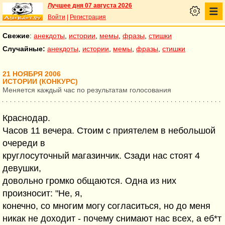
Лучшее дня 07 августа 2026
Войти
|
Регистрация
Свежие
:
анекдоты
,
истории
,
мемы
,
фразы
,
стишки
Случайные:
анекдоты
,
истории
,
мемы
,
фразы
,
стишки
21 НОЯБРЯ 2006
ИСТОРИИ (КОНКУРС)
Меняется каждый час по результатам голосования
Краснодар.
Часов 11 вечера. Стоим с приятелем в небольшой
очереди в
круглосуточный магазинчик. Сзади нас стоят 4
девушки,
довольно громко общаются. Одна из них
произносит: "Не, я,
конечно, со многим могу согласиться, но до меня
никак не доходит - почему снимают нас всех, а еб*т