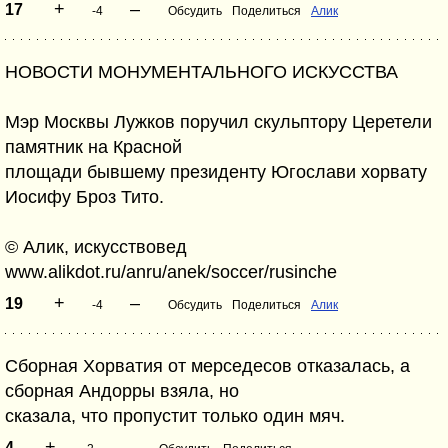
+
–
17
-4
Обсудить
Поделиться
Алик
НОВОСТИ МОНУМЕНТАЛЬНОГО ИСКУССТВА
Мэр Москвы Лужков поручил скульптору Церетели
памятник на Красной
площади бывшему президенту Югослави хорвату
Иосифу Броз Тито.
© Алик, искусствовед
www.alikdot.ru/anru/anek/soccer/rusinche
+
–
19
-4
Обсудить
Поделиться
Алик
Сборная Хорватия от мерседесов отказалась, а
сборная Андорры взяла, но
сказала, что пропустит только один мяч.
+
–
4