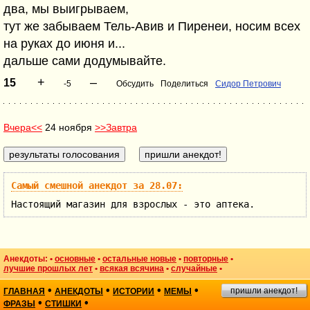
два, мы выигрываем,
тут же забываем Тель-Авив и Пиренеи, носим всех
на руках до июня и...
дальше сами додумывайте.
+
–
15
-5
Обсудить
Поделиться
Сидор Петрович
Вчера<<
24 ноября
>>Завтра
Самый смешной анекдот за 28.07:
Настоящий магазин для взрослых - это аптека.
Анекдоты: •
основные
•
остальные новые
•
повторные
•
лучшие прошлых лет
•
всякая всячина
•
случайные
•
•
•
•
•
пришли анекдот!
ГЛАВНАЯ
АНЕКДОТЫ
ИСТОРИИ
МЕМЫ
•
•
ФРАЗЫ
СТИШКИ