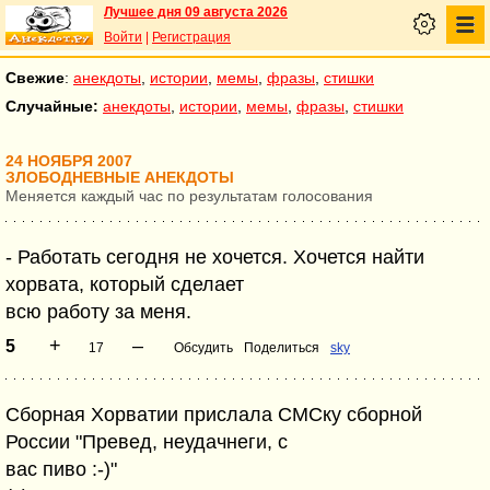
Лучшее дня 09 августа 2026
Войти
|
Регистрация
Свежие
:
анекдоты
,
истории
,
мемы
,
фразы
,
стишки
Случайные:
анекдоты
,
истории
,
мемы
,
фразы
,
стишки
24 НОЯБРЯ 2007
ЗЛОБОДНЕВНЫЕ АНЕКДОТЫ
Меняется каждый час по результатам голосования
- Работать сегодня не хочется. Хочется найти
хорвата, который сделает
всю работу за меня.
+
–
5
17
Обсудить
Поделиться
sky
Сборная Хорватии прислала СМСку сборной
России "Превед, неудачнеги, с
вас пиво :-)"