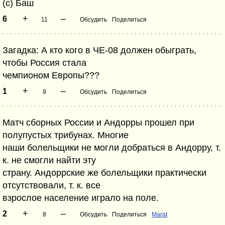
(c) Баш
+
–
6
11
Обсудить
Поделиться
Загадка: А кто кого в ЧЕ-08 должен обыграть,
чтобы Россия стала
чемпионом Европы???
+
–
1
9
Обсудить
Поделиться
Матч сборных России и Андорры прошел при
полупустых трибунах. Многие
наши болельщики не могли добраться в Андорру, т.
к. не смогли найти эту
страну. Андоррские же болельщики практически
отсутствовали, т. к. все
взрослое население играло на поле.
+
–
2
8
Обсудить
Поделиться
Marat