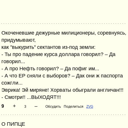
Окоченевшие дежурные милиционеры, соревнуясь,
придумывают,
как "выкурить" сектантов из-под земли:
- Ты про падение курса доллара говорил? – Да
говорил...
- А про Нефть говорил? – Да пофиг им...
- А что ЕР сняли с выборов? – Дак они ж паспорта
сожгли...
Эврика! Эй миряне! Хорваты обыграли англичан!!!
- Смотри!! ...ВЫХОДЯТ!!!
+
–
9
3
Обсудить
Поделиться
ZVG
О ПИПЦЕ