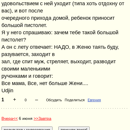
удовольствием с ней уходит (типа хоть отдохну от
вас), и вот после
очередного прихода домой, ребенок приносит
большой пистолет.
Я у него спрашиваю: зачем тебе такой большой
пистолет?
А он с лету отвечает: НАДО, в Женю таять буду,
разувается, заходит в
зал, где спит муж, стреляет, выходит, разводит
своими маленькими
ручонками и говорит:
Все мама, Все, нет больше Жени....
Udjin
+
–
1
0
Обсудить
Поделиться
Евгения
Вчера<<
6 июня
>>Завтра