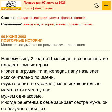
Лучшее дня 07 августа 2026
Войти
|
Регистрация
Свежие
:
анекдоты
,
истории
,
мемы
,
фразы
,
стишки
Случайные:
анекдоты
,
истории
,
мемы
,
фразы
,
стишки
06 ИЮНЯ 2008
ПОВТОРНЫЕ ИСТОРИИ
Меняется каждый час по результатам голосования
Нашему сыну 2 года и11 месяцев, в совершенстве
владеет компьютером
играет в игрушки типа Renegat, папу называет
исключительно по имени,
(муж говорит: не уважает) меня исключительно
мама, хотя имена у нас
мужем одинаковые.
Иногда ребетенка к себе забирает сестра мужа, он
ее безумно любит и с