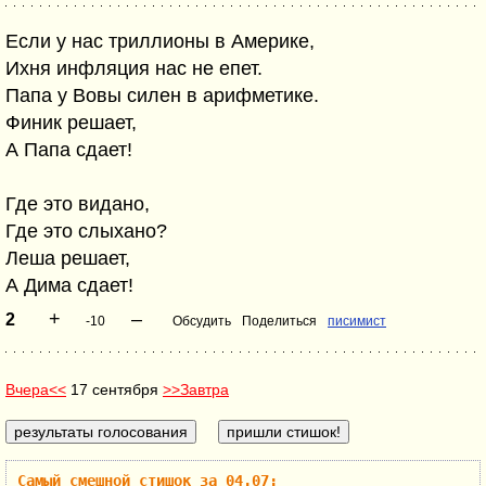
Если у нас триллионы в Америке,
Ихня инфляция нас не епет.
Папа у Вовы силен в арифметике.
Финик решает,
А Папа сдает!
Где это видано,
Где это слыхано?
Леша решает,
А Дима сдает!
+
–
2
-10
Обсудить
Поделиться
писимист
Вчера<<
17 сентября
>>Завтра
Самый смешной стишок за 04.07: