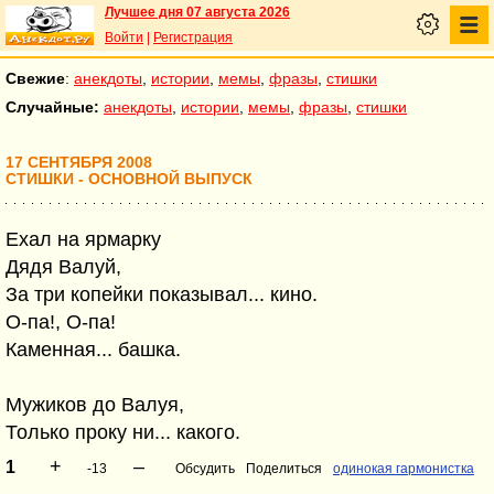
Лучшее дня 07 августа 2026
Войти
|
Регистрация
Свежие
:
анекдоты
,
истории
,
мемы
,
фразы
,
стишки
Случайные:
анекдоты
,
истории
,
мемы
,
фразы
,
стишки
17 СЕНТЯБРЯ 2008
СТИШКИ - ОСНОВНОЙ ВЫПУСК
Ехал на ярмарку
Дядя Валуй,
За три копейки показывал... кино.
О-па!, О-па!
Каменная... башка.
Мужиков до Валуя,
Только проку ни... какого.
+
–
1
-13
Обсудить
Поделиться
одинокая гармонистка