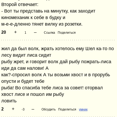
Второй отвечает:
- Вот ты представь на минутку, как заходит
киномеханик к себе в будку и
м-е-е-дленно тянет вилку из розетки.
+
–
20
1
Ссылка
Поделиться
жил да был волк, жрать хотелось ему Шел ка-то по
лесу видит лиса сидит
рыбу жрет, и говорит волк дай рыбу пожрать-лиса
иди да сам налови! А
как?-спросил волк А ты возьми хвост и в прорубь
опусти и будет тебе
рыба! Во спасиба тебе лиса за совет! оторвал
хвост лисе и пошол им рыбу
ловить
+
–
2
-3
Обсудить
Поделиться
умник