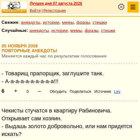
Лучшее дня 07 августа 2026
Войти
|
Регистрация
Свежие
:
анекдоты
,
истории
,
мемы
,
фразы
,
стишки
Случайные:
анекдоты
,
истории
,
мемы
,
фразы
,
стишки
05 НОЯБРЯ 2008
ПОВТОРНЫЕ АНЕКДОТЫ
Меняется каждый час по результатам голосования
- Товарищ прапорщик, заглушите танк.
- А-а-а-а-а-а-а-а-а-а!!!
+
–
6
0
Обсудить
Поделиться
Источник
Lev
Чекисты стучатся в квартиру Рабиновича.
Открывает сам хозяин.
- Выдашь золото добровольно, или нам придется
искать?