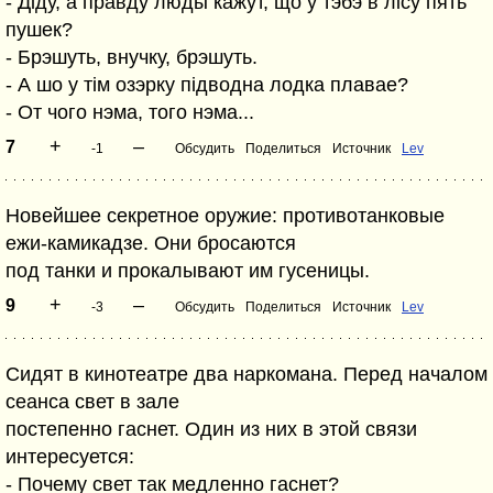
- Дiду, а правду люды кажут, що у тэбэ в лiсу пять
пушек?
- Брэшуть, внучку, брэшуть.
- А шо у тiм озэрку пiдводна лодка плавае?
- От чого нэма, того нэма...
+
–
7
-1
Обсудить
Поделиться
Источник
Lev
Новейшее секретное оружие: противотанковые
ежи-камикадзе. Они бросаются
под танки и прокалывают им гусеницы.
+
–
9
-3
Обсудить
Поделиться
Источник
Lev
Сидят в кинотеатре два наркомана. Перед началом
сеанса свет в зале
постепенно гаснет. Один из них в этой связи
интересуется:
- Почему свет так медленно гаснет?