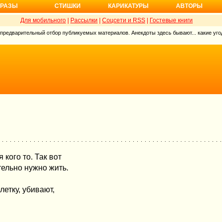
РАЗЫ
СТИШКИ
КАРИКАТУРЫ
АВТОРЫ
Для мобильного
|
Рассылки
|
Соцсети и RSS
|
Гостевые книги
 предварительный отбор публикуемых материалов. Анекдоты здесь бывают... какие угод
 кого то. Так вот
тельно нужно жить.
етку, убивают,