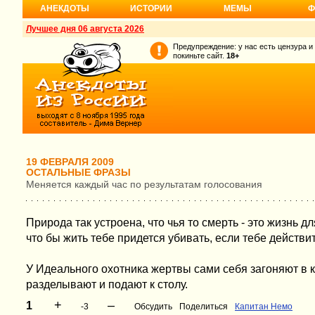
АНЕКДОТЫ
ИСТОРИИ
МЕМЫ
Ф
Лучшее дня 06 августа 2026
Предупреждение: у нас есть цензура и
покиньте сайт.
18+
19 ФЕВРАЛЯ 2009
ОСТАЛЬНЫЕ ФРАЗЫ
Меняется каждый час по результатам голосования
Природа так устроена, что чья то смерть - это жизнь для
что бы жить тебе придется убивать, если тебе действи
У Идеального охотника жертвы сами себя загоняют в кл
разделывают и подают к столу.
+
–
1
-3
Обсудить
Поделиться
Капитан Немо